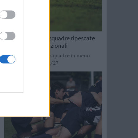
Rugby: Record di squadre ripescate
nei campionati nazionali
Si stimano oltre 20 squadre in meno
dalla stagione 2026/27