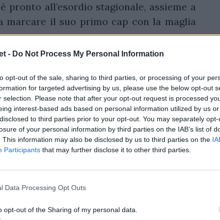
 è pronto all’esordio stagionale, assieme a
a marcare il suo primo cap con la maglia
t -
Do Not Process My Personal Information
head coach delle Zebre
to opt-out of the sale, sharing to third parties, or processing of your per
formation for targeted advertising by us, please use the below opt-out s
r selection. Please note that after your opt-out request is processed y
eing interest-based ads based on personal information utilized by us or
disclosed to third parties prior to your opt-out. You may separately opt-
tita dopo una sosta lunga: per
losure of your personal information by third parties on the IAB’s list of
. This information may also be disclosed by us to third parties on the
IA
in campo una buona prestazione.
Participants
that may further disclose it to other third parties.
oprattutto in casa, vogliamo
bene e sono pronti. Ci è servita
l Data Processing Opt Outs
viso per ritrovare i ritmi, quindi
 venga al momento giusto. Spero
o opt-out of the Sharing of my personal data.