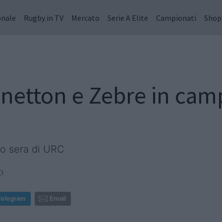
onale
Rugby in TV
Mercato
Serie A Elite
Campionati
Shop
netton e Zebre in cam
to sera di URC
0
Telegram
Email