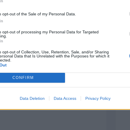
In
a una partita in cui avremo modo
inamico e negli spazi. Loro sono
o opt-out of the Sale of my Personal Data.
In
solida, concreta, che si poggia
to opt-out of processing my Personal Data for Targeted
gli avversari e che concretizza i
ing.
In
 Dobbiamo per questo mettere in
o opt-out of Collection, Use, Retention, Sale, and/or Sharing
nata ma aggressiva, per non dare
ersonal Data that Is Unrelated with the Purposes for which it
lected.
i in difficoltà".
Out
CONFIRM
Data Deletion
Data Access
Privacy Policy