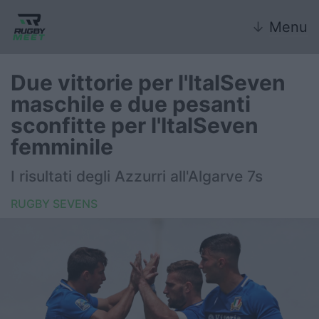
↓
Menu
Due vittorie per l'ItalSeven
maschile e due pesanti
Nazionale
sconfitte per l'ItalSeven
femminile
Nazionali giovanili
I risultati degli Azzurri all'Algarve 7s
Rugby Sevens
RUGBY SEVENS
FIR
Internazionale
6 Nazioni
United Rugby Championship