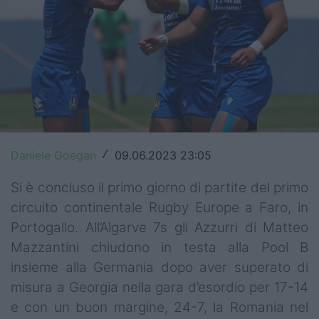
Top14
Premiership
Champions Cup
Challenge Cup
World Rugby
Daniele Goegan
09.06.2023 23:05
/
Rugby World Cup
Si è concluso il primo giorno di partite del primo
circuito continentale Rugby Europe a Faro, in
Super Rugby
Portogallo. All’Algarve 7s gli Azzurri di Matteo
Rugby in TV
Mazzantini chiudono in testa alla Pool B
insieme alla Germania dopo aver superato di
Mercato
misura a Georgia nella gara d’esordio per 17-14
Serie A Elite
e con un buon margine, 24-7, la Romania nel