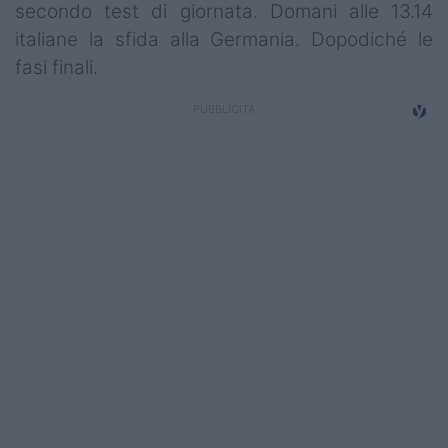
secondo test di giornata. Domani alle 13.14
Campionati
italiane la sfida alla Germania. Dopodiché le
Serie A
fasi finali.
Serie B
Serie C
Femminile
Giovanili
Coppa Italia
Minirugby
Eventi
Top10