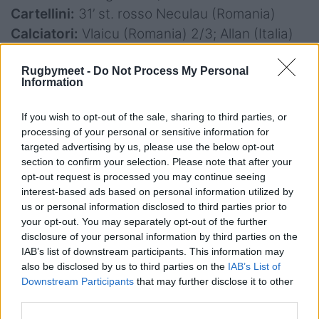
Cartellini:
31’ st. rosso Neculau (Romania)
Calciatori:
Vlaicu (Romania) 2/3; Allan (Italia)
5/8
Rugbymeet -
Do Not Process My Personal
Player of the Match:
Allan (Italia)
Information
If you wish to opt-out of the sale, sharing to third parties, or
processing of your personal or sensitive information for
targeted advertising by us, please use the below opt-out
section to confirm your selection. Please note that after your
Foto Federugby
opt-out request is processed you may continue seeing
interest-based ads based on personal information utilized by
us or personal information disclosed to third parties prior to
your opt-out. You may separately opt-out of the further
disclosure of your personal information by third parties on the
IAB’s list of downstream participants. This information may
also be disclosed by us to third parties on the
IAB’s List of
Downstream Participants
that may further disclose it to other
third parties.