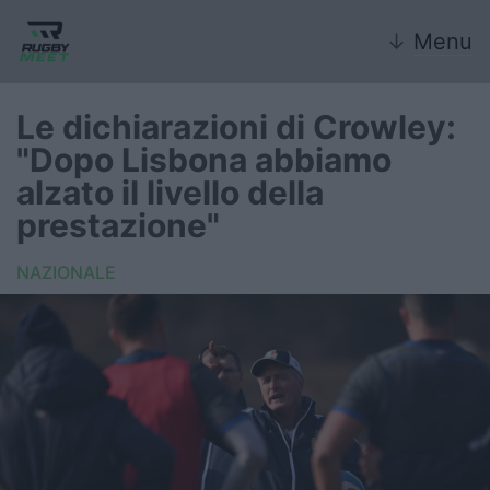
↓
Menu
Le dichiarazioni di Crowley:
"Dopo Lisbona abbiamo
Nazionale
alzato il livello della
prestazione"
Nazionali giovanili
NAZIONALE
Rugby Sevens
FIR
Internazionale
6 Nazioni
United Rugby Championship