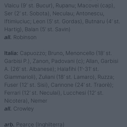
Vlaicu (9’ st. Bucur), Rupanu; Macovei (cap),
Ser (2’ st. Sobota), Neculau; Antonescu,
Iftimiuciuc; Leon (5’ st. Gordas), Butnaru (4’ st.
Hartig), Balan (5’ st. Savin)
all.
Robinson
Italia:
Capuozzo; Bruno, Menoncello (18’ st.
Garbisi P.), Zanon, Padovani (c); Allan, Garbisi
A. (26’ st. Albanese); Halafihi (1’-31’ st.
Giammarioli), Zuliani (18’ st. Lamaro), Ruzza;
Fuser (12’ st. Sisi), Cannone (24’ st. Traorè);
Ferrari (12’ st. Neculai), Lucchesi (12’ st.
Nicotera), Nemer
all.
Crowley
arb.
Pearce (Inghilterra)