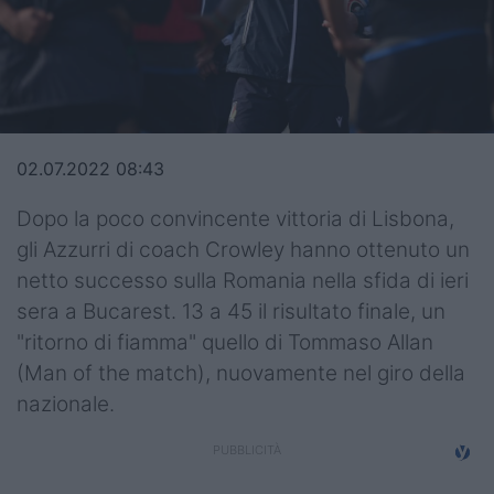
Top14
Premiership
Champions Cup
02.07.2022 08:43
Challenge Cup
Dopo la poco convincente vittoria di Lisbona,
World Rugby
gli Azzurri di coach Crowley hanno ottenuto un
Rugby World Cup
netto successo sulla Romania nella sfida di ieri
sera a Bucarest. 13 a 45 il risultato finale, un
Super Rugby
"ritorno di fiamma" quello di Tommaso Allan
Rugby in TV
(Man of the match), nuovamente nel giro della
nazionale.
Mercato
Serie A Elite