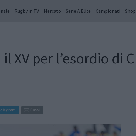
onale
Rugby in TV
Mercato
Serie A Elite
Campionati
Shop
il XV per l’esordio di 
4
Telegram
Email