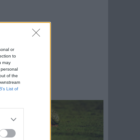
sonal or
ection to
ou may
 personal
out of the
 downstream
B’s List of