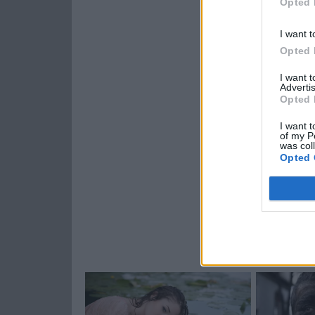
Opted 
I want t
Opted 
I want 
Advertis
Opted 
I want t
of my P
was col
Opted 