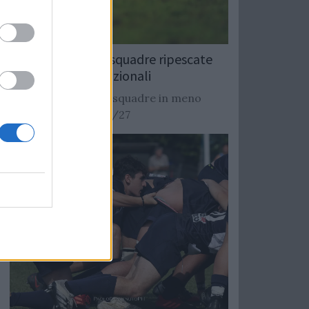
Rugby: Record di squadre ripescate
nei campionati nazionali
Si stimano oltre 20 squadre in meno
dalla stagione 2026/27