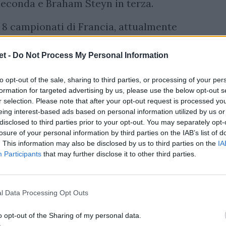
 seconda e Braham Steyn in terza.
en 8 campionati di Francia, attualmente
n 0 vittorie in 11 partite, mentre nella
perso in casa 34 a 8 contro London Irish.
t -
Do Not Process My Personal Information
to opt-out of the sale, sharing to third parties, or processing of your per
formation for targeted advertising by us, please use the below opt-out s
r selection. Please note that after your opt-out request is processed y
eing interest-based ads based on personal information utilized by us or
disclosed to third parties prior to your opt-out. You may separately opt-
losure of your personal information by third parties on the IAB’s list of
. This information may also be disclosed by us to third parties on the
IA
Participants
that may further disclose it to other third parties.
l Data Processing Opt Outs
o opt-out of the Sharing of my personal data.