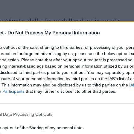
aggiunto dalle forze dell’ordine in preda
auto in sosta mentre urlava frasi sconnesse.
t -
Do Not Process My Personal Information
, Nasove ha cominciato a manifestare un
tato di fornire documenti e generalità, poi
to opt-out of the sale, sharing to third parties, or processing of your per
formation for targeted advertising by us, please use the below opt-out s
nno chiesto rinforzi alla questura. In quel
r selection. Please note that after your opt-out request is processed y
gito tentando di nascondersi dietro un
eing interest-based ads based on personal information utilized by us or
disclosed to third parties prior to your opt-out. You may separately opt-
 che gli agenti Polizia per immobilizzarlo
losure of your personal information by third parties on the IAB’s list of
L’uomo è stato portato al pronto soccorso,
. This information may also be disclosed by us to third parties on the
IA
uccessivamente arrestato.
Participants
that may further disclose it to other third parties.
arrivato a inizio stagione dalle Fiji Drua,
iolenza e resistenza a pubblico ufficiale
l Data Processing Opt Outs
vate.
o opt-out of the Sharing of my personal data.