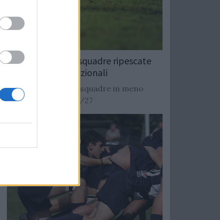
Rugby: Record di squadre ripescate
nei campionati nazionali
Si stimano oltre 20 squadre in meno
dalla stagione 2026/27