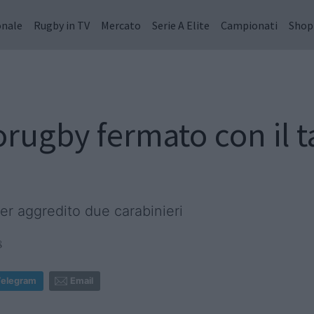
onale
Rugby in TV
Mercato
Serie A Elite
Campionati
Shop
orugby fermato con il t
ver aggredito due carabinieri
8
Telegram
Email