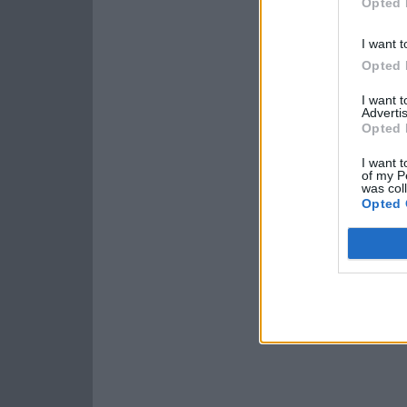
Opted 
I want t
Opted 
I want 
Advertis
Opted 
I want t
of my P
was col
Opted 