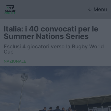
↓
Menu
Italia: i 40 convocati per le
Summer Nations Series
Nazionale
Esclusi 4 giocatori verso la Rugby World
Cup
Nazionali giovanili
NAZIONALE
Rugby Sevens
FIR
Internazionale
6 Nazioni
United Rugby Championship