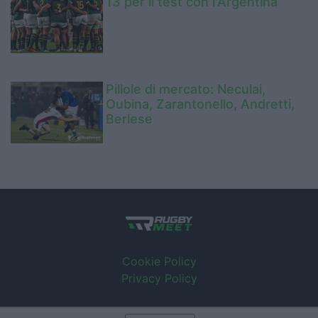
13 per il test con l'Argentina
Pillole di mercato: Neculai,
Oubina, Zarantonello, Andretti,
Berlese
Cookie Policy
Privacy Policy