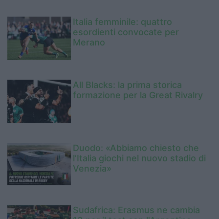
Italia femminile: quattro
esordienti convocate per
Merano
All Blacks: la prima storica
formazione per la Great Rivalry
Duodo: «Abbiamo chiesto che
l’Italia giochi nel nuovo stadio di
Venezia»
Sudafrica: Erasmus ne cambia