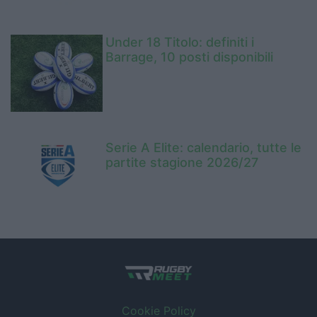
Under 18 Titolo: definiti i
Barrage, 10 posti disponibili
Serie A Elite: calendario, tutte le
partite stagione 2026/27
Cookie Policy