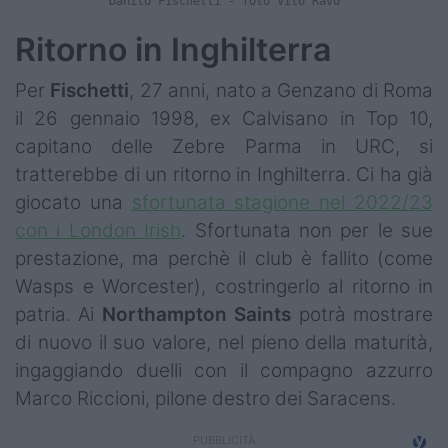
Danilo Fischetti - foto Vito Ravo
Ritorno in Inghilterra
Per
Fischetti
, 27 anni, nato a Genzano di Roma
il 26 gennaio 1998, ex Calvisano in Top 10,
capitano delle Zebre Parma in URC, si
tratterebbe di un ritorno in Inghilterra. Ci ha già
giocato una
sfortunata stagione nel 2022/23
con i London Irish
. Sfortunata non per le sue
prestazione, ma perchè il club è fallito (come
Wasps e Worcester), costringerlo al ritorno in
patria. Ai
Northampton
Saints
potrà mostrare
di nuovo il suo valore, nel pieno della maturità,
ingaggiando duelli con il compagno azzurro
Marco Riccioni, pilone destro dei Saracens.