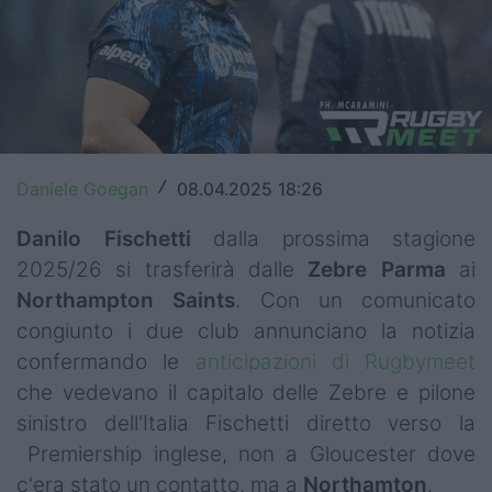
Top14
Premiership
Champions Cup
Challenge Cup
Daniele Goegan
08.04.2025 18:26
/
World Rugby
Danilo Fischetti
dalla prossima stagione
2025/26 si trasferirà dalle
Zebre
Parma
ai
Rugby World Cup
Northampton
Saints
. Con un comunicato
Super Rugby
congiunto i due club annunciano la notizia
confermando le
anticipazioni di Rugbymeet
Rugby in TV
che vedevano il capitalo delle Zebre e pilone
Mercato
sinistro dell'Italia Fischetti diretto verso la
Premiership inglese, non a Gloucester dove
Serie A Elite
c'era stato un contatto, ma a
Northamton
.