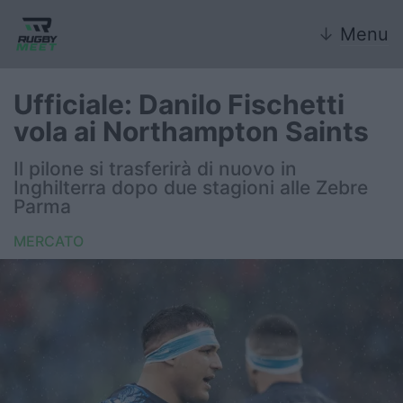
↓
Menu
Ufficiale: Danilo Fischetti
vola ai Northampton Saints
Nazionale
Il pilone si trasferirà di nuovo in
Inghilterra dopo due stagioni alle Zebre
Nazionali giovanili
Parma
Rugby Sevens
MERCATO
FIR
Internazionale
6 Nazioni
United Rugby Championship