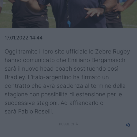
Top14
Premiership
Champions Cup
17.01.2022 14:44
Challenge Cup
Oggi tramite il loro sito ufficiale le Zebre Rugby
hanno comunicato che Emiliano Bergamaschi
World Rugby
sarà il nuovo head coach sostituendo così
Rugby World Cup
Bradley. L’italo-argentino ha firmato un
contratto che avrà scadenza al termine della
Super Rugby
stagione con possibilità di estensione per le
Rugby in TV
successive stagioni. Ad affiancarlo ci
sarà Fabio Roselli.
Mercato
Serie A Elite