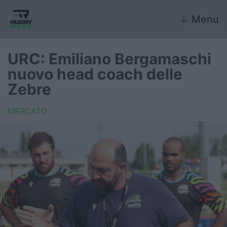
↓
Menu
URC: Emiliano Bergamaschi
nuovo head coach delle
Nazionale
Zebre
Nazionali giovanili
MERCATO
Rugby Sevens
FIR
Internazionale
6 Nazioni
United Rugby Championship