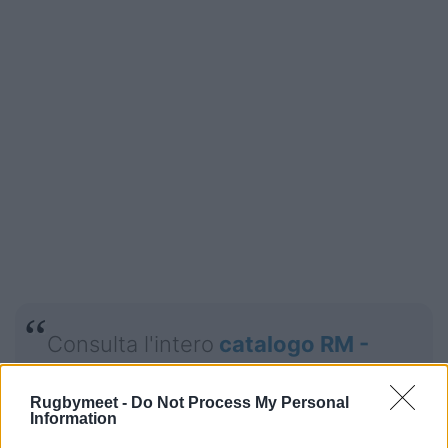
Consulta l'intero
catalogo RM -
materiale per il rugby ad ogni
Rugbymeet -
Do Not Process My Personal
livello
Information