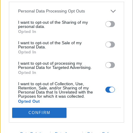
Perugia - Gubbio 13-10
Personal Data Processing Opt Outs
Lions Amaranto - Cavalieri cadetta 29-27
I want to opt-out of the Sharing of my
Unione Firenze cadetta - Capitolina cadetta
personal data.
Opted In
20-26
San Benedetto - Cus Siena 43-26
I want to opt-out of the Sale of my
Personal Data.
Jesi - Lions Alto Lazio 15-29
Opted In
Classifica Girone 4
I want to opt-out of processing my
Personal Data for Targeted Advertising.
Opted In
71 - U.R. San Benedetto
I want to opt-out of Collection, Use,
65 - Rugby Lions Alto Lazio
Retention, Sale, and/or Sharing of my
Personal Data that Is Unrelated with the
58 - Unione Rugby Capitolina cadetta
Purposes for which it was collected.
39 - Rugby Perugia
Opted Out
35 - C.U.S. Siena
CONFIRM
33 - Rugby Gubbio 1984
30 - Cavalieri Union R. Prato Sesto cadetta