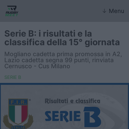
↓
Menu
Serie B: i risultati e la
classifica della 15° giornata
Nazionale
Mogliano cadetta prima promossa in A2,
Lazio cadetta segna 99 punti, rinviata
Nazionali giovanili
Cernusco - Cus Milano
Rugby Sevens
SERIE B
FIR
Internazionale
6 Nazioni
United Rugby Championship