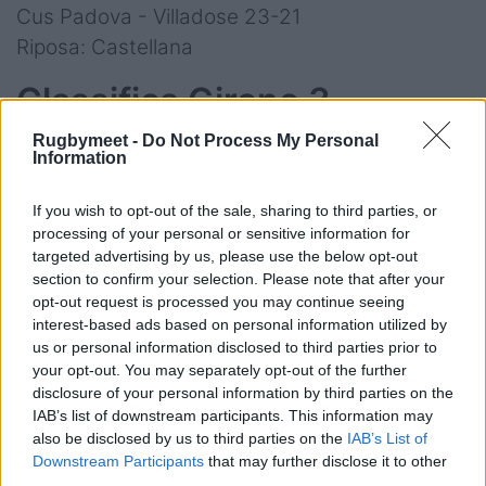
Cus Padova - Villadose 23-21
Riposa: Castellana
Classifica Girone 3
Rugbymeet -
Do Not Process My Personal
62 - Mogliano Veneto cadetta
Information
45 - Rugby Feltre
41 - Castellana Rugby
If you wish to opt-out of the sale, sharing to third parties, or
35 - Rugby Mirano 1957
processing of your personal or sensitive information for
targeted advertising by us, please use the below opt-out
34 - Rugby Villadose 76
section to confirm your selection. Please note that after your
29 - Rugby Udine
opt-out request is processed you may continue seeing
26 - C.U.S. Padova
interest-based ads based on personal information utilized by
us or personal information disclosed to third parties prior to
24 - Rugby Trento
your opt-out. You may separately opt-out of the further
11 - Rugby Belluno
disclosure of your personal information by third parties on the
IAB’s list of downstream participants. This information may
also be disclosed by us to third parties on the
IAB’s List of
Serie B - Risultati Girone 4
Downstream Participants
that may further disclose it to other
third parties.