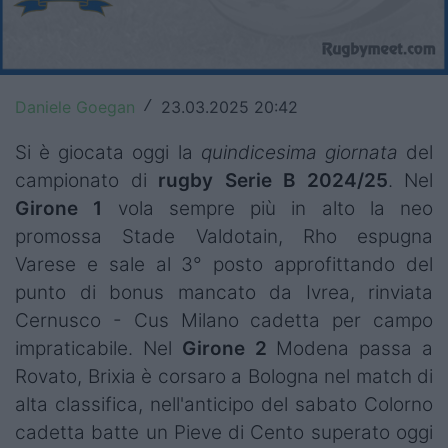
Top14
Premiership
Daniele Goegan
23.03.2025 20:42
/
Champions Cup
Si è giocata oggi la
quindicesima giornata
del
Challenge Cup
campionato di
rugby
Serie B 2024/25
. Nel
World Rugby
Girone 1
vola sempre più in alto la neo
promossa Stade Valdotain, Rho espugna
Rugby World Cup
Varese e sale al 3° posto approfittando del
Super Rugby
punto di bonus mancato da Ivrea, rinviata
Cernusco - Cus Milano cadetta per campo
Rugby in TV
impraticabile. Nel
Girone 2
Modena passa a
Rovato, Brixia è corsaro a Bologna nel match di
Mercato
alta classifica, nell'anticipo del sabato Colorno
Serie A Elite
cadetta batte un Pieve di Cento superato oggi