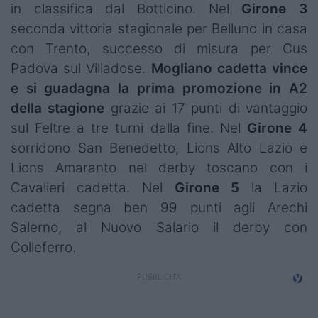
in classifica dal Botticino. Nel
Girone 3
Campionati
seconda vittoria stagionale per Belluno in casa
Serie A
con Trento, successo di misura per Cus
Padova sul Villadose.
Mogliano cadetta vince
Serie B
e si guadagna la prima promozione in A2
Serie C
della stagione
grazie ai 17 punti di vantaggio
sul Feltre a tre turni dalla fine. Nel
Girone 4
Femminile
sorridono San Benedetto, Lions Alto Lazio e
Lions Amaranto nel derby toscano con i
Giovanili
Cavalieri cadetta. Nel
Girone 5
la Lazio
Coppa Italia
cadetta segna ben 99 punti agli Arechi
Salerno, al Nuovo Salario il derby con
Minirugby
Colleferro.
Eventi
Top10