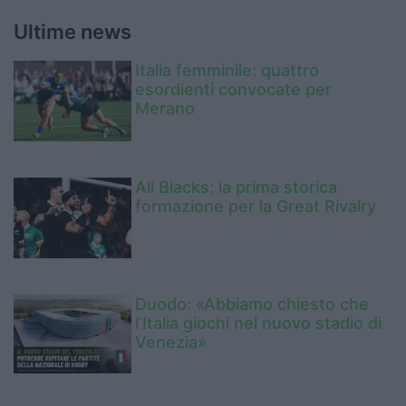
Ultime news
Italia femminile: quattro
esordienti convocate per
Merano
All Blacks: la prima storica
formazione per la Great Rivalry
Duodo: «Abbiamo chiesto che
l’Italia giochi nel nuovo stadio di
Venezia»