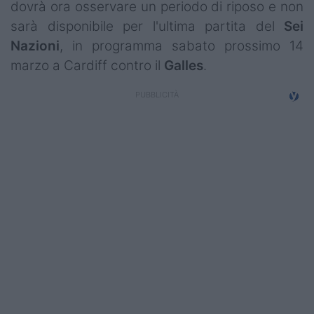
dovrà ora osservare un periodo di riposo e non
Campionati
sarà disponibile per l'ultima partita del
Sei
Serie A
Nazioni
, in programma sabato prossimo 14
marzo a Cardiff contro il
Galles
.
Serie B
Serie C
Femminile
Giovanili
Coppa Italia
Minirugby
Eventi
Top10