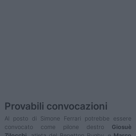
Podcast
Shop
Provabili convocazioni
Al posto di Simone Ferrari potrebbe essere
convocato come pilone destro
Giosuè
Zilocchi
, atleta del Benetton Rugby, e
Marco