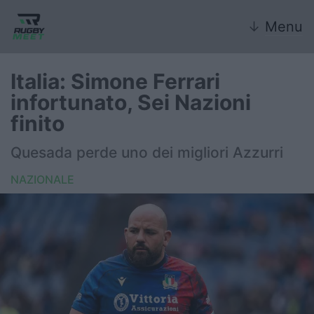
↓
Menu
Italia: Simone Ferrari
infortunato, Sei Nazioni
Nazionale
finito
Nazionali giovanili
Quesada perde uno dei migliori Azzurri
Rugby Sevens
NAZIONALE
FIR
Internazionale
6 Nazioni
United Rugby Championship