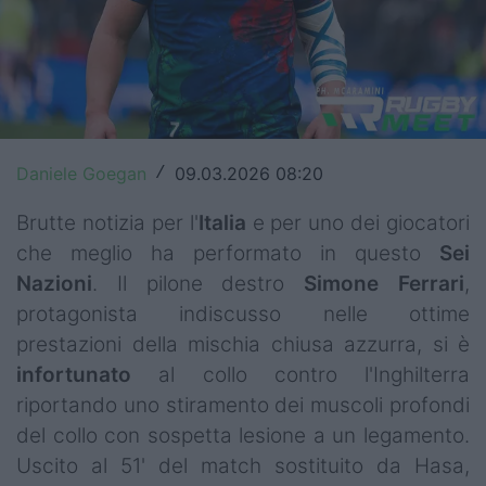
Top14
Premiership
Champions Cup
Challenge Cup
Daniele Goegan
09.03.2026 08:20
/
World Rugby
Brutte notizia per l'
Italia
e per uno dei giocatori
che meglio ha performato in questo
Sei
Rugby World Cup
Nazioni
. Il pilone destro
Simone Ferrari
,
protagonista indiscusso nelle ottime
Super Rugby
prestazioni della mischia chiusa azzurra, si è
Rugby in TV
infortunato
al collo contro l'Inghilterra
riportando uno stiramento dei muscoli profondi
Mercato
del collo con sospetta lesione a un legamento.
Serie A Elite
Uscito al 51' del match sostituito da Hasa,