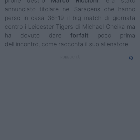
pilone destro
Marco
Riccioni
: era stato
Campionati
annunciato titolare nei Saracens che hanno
perso in casa 36-19 il big match di giornata
Serie A
contro i Leicester Tigers di Michael Cheika ma
Serie B
ha dovuto dare
forfait
poco prima
dell'incontro, come racconta il suo allenatore.
Serie C
Femminile
Giovanili
Coppa Italia
Minirugby
Eventi
Top10