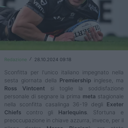
Top14
Premiership
Champions Cup
Challenge Cup
World Rugby
Redazione
28.10.2024 09:18
/
Rugby World Cup
Sconfitta per l'unico italiano impegnato nella
sesta giornata della
Premiership
inglese, ma
Super Rugby
Ross
Vintcent
si toglie la soddisfazione
Rugby in TV
personale di segnare la prima
meta
stagionale
nella sconfitta casalinga 36-19 degli
Exeter
Mercato
Chiefs
contro gli
Harlequins
. Sfortuna e
preoccupazione in chiave azzurra, invece, per il
Serie A Elite