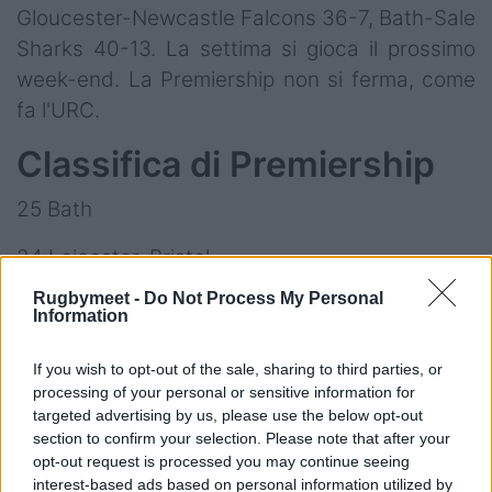
Gloucester-Newcastle Falcons 36-7, Bath-Sale
Sharks 40-13. La settima si gioca il prossimo
week-end. La Premiership non si ferma, come
fa l'URC.
Classifica di Premiership
25 Bath
24 Leicester, Bristol
Rugbymeet -
Do Not Process My Personal
23 Saracens
Information
18 Harlequins
If you wish to opt-out of the sale, sharing to third parties, or
processing of your personal or sensitive information for
16 Gloucester
targeted advertising by us, please use the below opt-out
section to confirm your selection. Please note that after your
14 Northampton, Sale
opt-out request is processed you may continue seeing
interest-based ads based on personal information utilized by