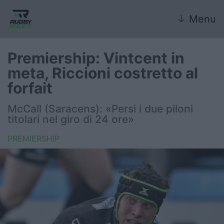
↓
Menu
Premiership: Vintcent in
meta, Riccioni costretto al
Nazionale
forfait
Nazionali giovanili
McCall (Saracens): «Persi i due piloni
titolari nel giro di 24 ore»
Rugby Sevens
PREMIERSHIP
FIR
Internazionale
6 Nazioni
United Rugby Championship