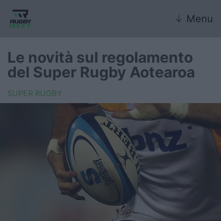
↓
Menu
Le novità sul regolamento
del Super Rugby Aotearoa
Nazionale
SUPER RUGBY
Nazionali giovanili
Rugby Sevens
FIR
Internazionale
6 Nazioni
United Rugby Championship