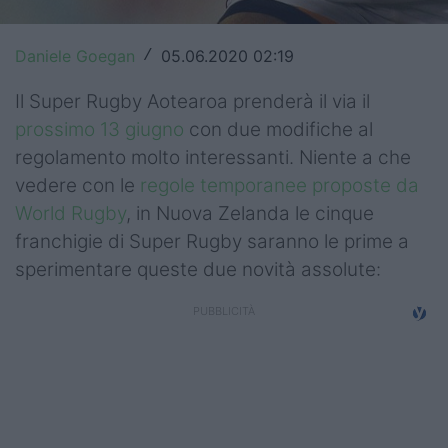
Top14
Daniele Goegan
05.06.2020 02:19
/
Premiership
Il Super Rugby Aotearoa prenderà il via il
Champions Cup
prossimo 13 giugno
con due modifiche al
regolamento molto interessanti. Niente a che
Challenge Cup
vedere con le
regole temporanee proposte da
World Rugby
World Rugby
, in Nuova Zelanda le cinque
franchigie di Super Rugby saranno le prime a
Rugby World Cup
sperimentare queste due novità assolute:
Super Rugby
Rugby in TV
Mercato
Serie A Elite