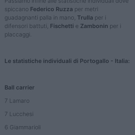
Passiamo infine alle statistiche individuali dove
spiccano
Federico
Ruzza
per metri
guadagnanti palla in mano,
Trulla
per i
difensori battuti,
Fischetti
e
Zambonin
per i
placcaggi.
Le statistiche individuali di Portogallo - Italia:
Ball carrier
7 Lamaro
7 Lucchesi
6 Giammarioli