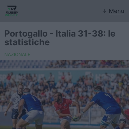
↓
Menu
Portogallo - Italia 31-38: le
statistiche
Nazionale
NAZIONALE
Nazionali giovanili
Rugby Sevens
FIR
Internazionale
6 Nazioni
United Rugby Championship