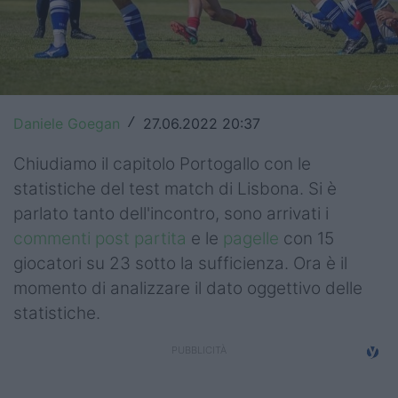
Top14
Premiership
Champions Cup
Daniele Goegan
27.06.2022 20:37
/
Challenge Cup
Chiudiamo il capitolo Portogallo con le
World Rugby
statistiche del test match di Lisbona. Si è
parlato tanto dell'incontro, sono arrivati i
Rugby World Cup
commenti post partita
e le
pagelle
con 15
Super Rugby
giocatori su 23 sotto la sufficienza. Ora è il
momento di analizzare il dato oggettivo delle
Rugby in TV
statistiche.
Mercato
Serie A Elite