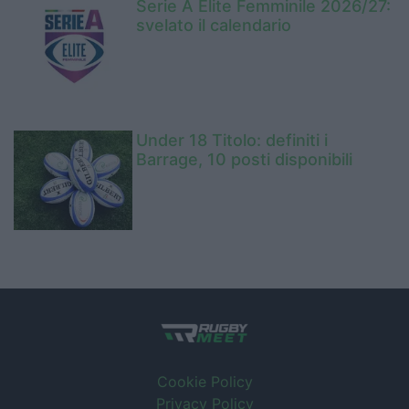
Serie A Elite Femminile 2026/27:
svelato il calendario
Under 18 Titolo: definiti i
Barrage, 10 posti disponibili
Cookie Policy
Privacy Policy