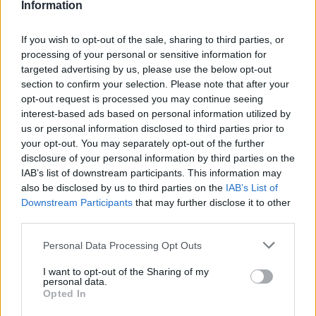
Information
Scozia: Kinghorn; Steyn, Jones, Redpath, van
If you wish to opt-out of the sale, sharing to third parties, or
der Merwe; Russell, Horne; Dempsey, Darge,
processing of your personal or sensitive information for
Christie; Cummings, Gilchrist; Fagerson Z.,
targeted advertising by us, please use the below opt-out
Turner, Schoeman
section to confirm your selection. Please note that after your
opt-out request is processed you may continue seeing
A disposizione: Ashman, Hepburn, Millar-Mills,
interest-based ads based on personal information utilized by
us or personal information disclosed to third parties prior to
Skinner, Ritchie, Fagerson M., Price, Rowe
your opt-out. You may separately opt-out of the further
All.
Gregor Townsend
disclosure of your personal information by third parties on the
IAB’s list of downstream participants. This information may
also be disclosed by us to third parties on the
IAB’s List of
La Classifica del Sei
Downstream Participants
that may further disclose it to other
third parties.
Nazioni:
Personal Data Processing Opt Outs
15 Irlanda
I want to opt-out of the Sharing of my
9 Scozia
personal data.
Opted In
8 Inghilterra