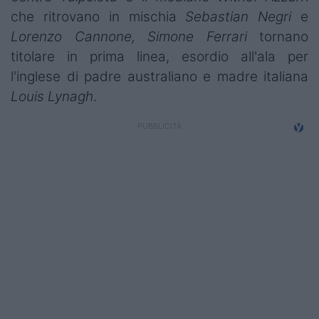
Campionati
che ritrovano in mischia
Sebastian Negri
e
Lorenzo Cannone, Simone Ferrari
tornano
Serie A
titolare in prima linea, esordio all'ala per
Serie B
l'inglese di padre australiano e madre italiana
Louis Lynagh
.
Serie C
Femminile
Giovanili
Coppa Italia
Minirugby
Eventi
Top10