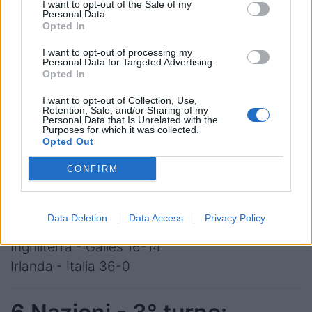
6 Francia
I want to opt-out of the Sale of my
Personal Data.
3 Galles
Opted In
3 Italia
I want to opt-out of processing my
Personal Data for Targeted Advertising.
Opted In
6 Nazioni - 1° turno:
I want to opt-out of Collection, Use,
Retention, Sale, and/or Sharing of my
Francia - Irlanda 17-38
Personal Data that Is Unrelated with the
Purposes for which it was collected.
Italia - Inghilterra 24-27
Opted Out
Galles - Scozia 26-27
CONFIRM
6 Nazioni - 2° turno:
Data Deletion
Data Access
Privacy Policy
Scozia - Francia 16-20
Inghilterra - Galles 16-14
Irlanda - Italia 36-0