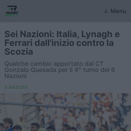
↓
Menu
Sei Nazioni: Italia, Lynagh e
Ferrari dall'inizio contro la
Nazionale
Scozia
Nazionali giovanili
Qualche cambio apportato dal CT
Gonzalo Quesada per il 4° turno del 6
Rugby Sevens
Nazioni
6 NAZIONI
FIR
Internazionale
6 Nazioni
United Rugby Championship