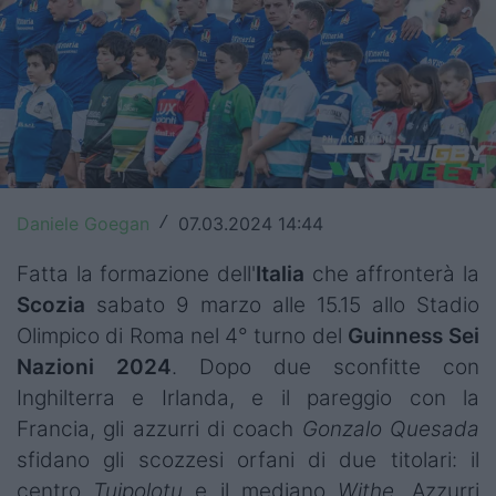
Top14
Premiership
Champions Cup
Challenge Cup
World Rugby
Daniele Goegan
07.03.2024 14:44
/
Rugby World Cup
Fatta la formazione dell'
Italia
che affronterà la
Scozia
sabato 9 marzo alle 15.15 allo Stadio
Super Rugby
Olimpico di Roma nel 4° turno del
Guinness
Sei
Nazioni 2024
. Dopo due sconfitte con
Rugby in TV
Inghilterra e Irlanda, e il pareggio con la
Mercato
Francia, gli azzurri di coach
Gonzalo Quesada
sfidano gli scozzesi orfani di due titolari: il
Serie A Elite
centro
Tuipolotu
e il mediano
Withe
. Azzurri