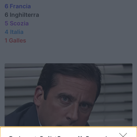
6 Francia
6 Inghilterra
5 Scozia
4 Italia
1 Galles