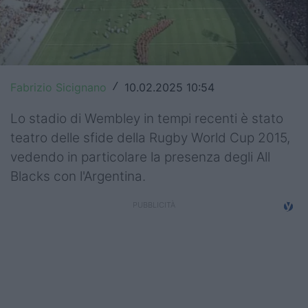
Top14
Premiership
Champions Cup
Fabrizio Sicignano
10.02.2025 10:54
/
Challenge Cup
Lo stadio di Wembley in tempi recenti è stato
teatro delle sfide della Rugby World Cup 2015,
World Rugby
vedendo in particolare la presenza degli All
Rugby World Cup
Blacks con l'Argentina.
Super Rugby
Rugby in TV
Mercato
Serie A Elite