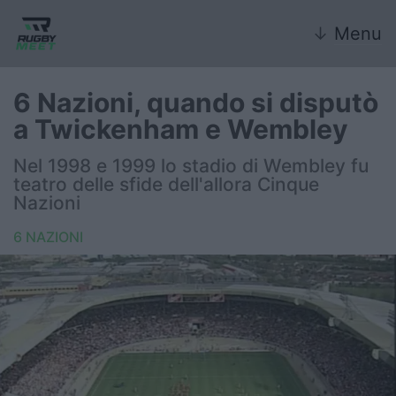
↓
Menu
6 Nazioni, quando si disputò
a Twickenham e Wembley
Nazionale
Nel 1998 e 1999 lo stadio di Wembley fu
teatro delle sfide dell'allora Cinque
Nazionali giovanili
Nazioni
Rugby Sevens
6 NAZIONI
FIR
Internazionale
6 Nazioni
United Rugby Championship