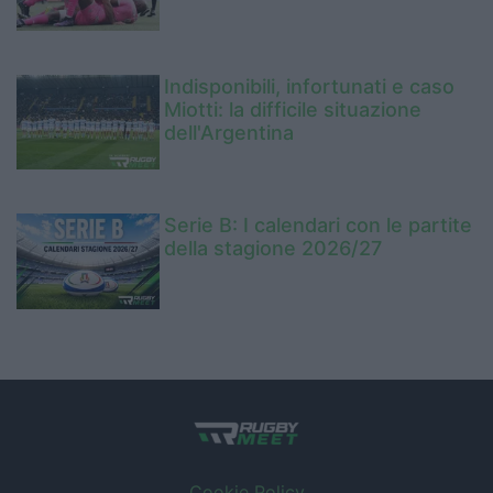
Indisponibili, infortunati e caso
Miotti: la difficile situazione
dell'Argentina
Serie B: I calendari con le partite
della stagione 2026/27
Cookie Policy