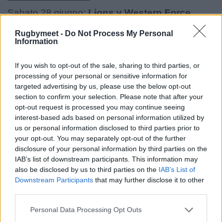
Sabato 28 giugno:
Lions v Western Force
,
Optus Stadium, Perth
Rugbymeet -
Do Not Process My Personal
Information
Mercoledì 2 luglio:
Lions v Queensland Reds
,
Suncorp Stadium, Brisbane
If you wish to opt-out of the sale, sharing to third parties, or
processing of your personal or sensitive information for
Sabato 5 luglio:
Lions v New South Wales
targeted advertising by us, please use the below opt-out
section to confirm your selection. Please note that after your
Waratahs
, Allianz Stadium, Sydney
opt-out request is processed you may continue seeing
interest-based ads based on personal information utilized by
Mercoledì 9 luglio:
Lions v ACT Brumbies
, GIO
us or personal information disclosed to third parties prior to
Stadium, Canberra
your opt-out. You may separately opt-out of the further
disclosure of your personal information by third parties on the
Sabato 12 luglio:
Lions v Invitational Australia
IAB’s list of downstream participants. This information may
& NZ XV
, Adelaide Oval
also be disclosed by us to third parties on the
IAB’s List of
Downstream Participants
that may further disclose it to other
Sabato 19 luglio:
Lions v Australia
primo test,
third parties.
Suncorp Stadium, Brisbane
Personal Data Processing Opt Outs