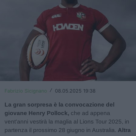
Top14
Premiership
Champions Cup
Challenge Cup
World Rugby
Rugby World Cup
Super Rugby
Fabrizio Sicignano
08.05.2025 19:38
/
Rugby in TV
La gran sorpresa è la convocazione del
giovane Henry Pollock,
che ad appena
Mercato
vent'anni vestirà la maglia al Lions Tour 2025, in
Serie A Elite
partenza il prossimo 28 giugno in Australia.
Altra