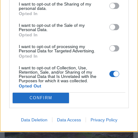
Martedì 22 luglio:
Lions v Melbourne Rebels
,
I want to opt-out of the Sharing of my
personal data.
Marvel Stadium, Melbourne
Opted In
Sabato 26 luglio:
Lions v Australia
secondo
I want to opt-out of the Sale of my
Personal Data.
test, Melbourne Cricket Ground
Opted In
I want to opt-out of processing my
Sabato 2 agosto:
Lions v Australia
terzo test,
Personal Data for Targeted Advertising.
Accor Stadium, Sydney
Opted In
I want to opt-out of Collection, Use,
Retention, Sale, and/or Sharing of my
Personal Data that Is Unrelated with the
Purposes for which it was collected.
Opted Out
CONFIRM
Data Deletion
Data Access
Privacy Policy