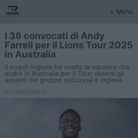
↓
Menu
I 38 convocati di Andy
Farrell per il Lions Tour 2025
Nazionale
in Australia
Nazionali giovanili
Il coach inglese ha scelto la squadra che
andrà in Australia per il Tour, diversi gli
Rugby Sevens
assenti del gruppo scozzese e inglese
INTERNAZIONALE
FIR
Internazionale
6 Nazioni
United Rugby Championship