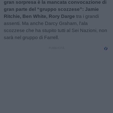
gran sorpresa è la mancata convocazione di
Campionati
gran parte del “gruppo scozzese”: Jamie
Serie A
Ritchie, Ben White, Rory Darge
tra i grandi
assenti. Ma anche Darcy Graham, l'ala
Serie B
scozzese che ha stupito tutti al Sei Nazioni, non
sarà nel gruppo di Farrell.
Serie C
Femminile
Giovanili
Coppa Italia
Minirugby
Eventi
Top10