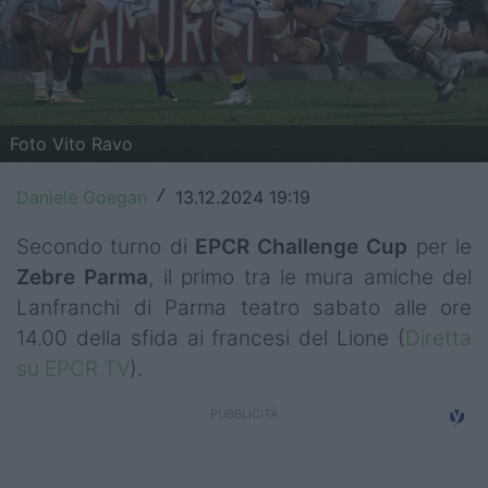
Top14
Premiership
Champions Cup
Foto Vito Ravo
Challenge Cup
Daniele Goegan
13.12.2024 19:19
/
World Rugby
Secondo turno di
EPCR Challenge Cup
per le
Rugby World Cup
Zebre
Parma
, il primo tra le mura amiche del
Lanfranchi di Parma teatro sabato alle ore
Super Rugby
14.00 della sfida ai francesi del Lione (
Diretta
Rugby in TV
su EPCR TV
).
Mercato
Serie A Elite