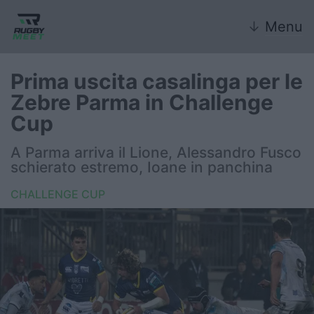
↓
Menu
Prima uscita casalinga per le
Zebre Parma in Challenge
Nazionale
Cup
Nazionali giovanili
A Parma arriva il Lione, Alessandro Fusco
schierato estremo, Ioane in panchina
Rugby Sevens
CHALLENGE CUP
FIR
Internazionale
6 Nazioni
United Rugby Championship