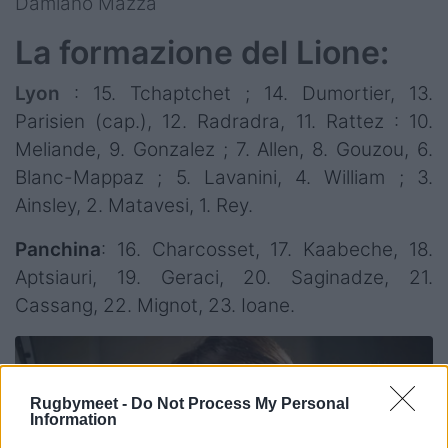
Damiano Mazza
La formazione del Lione:
Lyon
: 15. Tchaptchet ; 14. Dumortier, 13.
Parisien (cap.), 12. Radradra, 11. Rattez : 10.
Meliande, 9. Gonzalez ; 7. Allen, 8. Gouzou, 6.
Blanc-Mappaz ; 5. Lavanini, 4. William ; 3.
Ainsley, 2. Matavesi, 1. Rey.
Panchina
: 16. Charcosset, 17. Kaabeche, 18.
Aptsiauri, 19. Geraci, 20. Saginadze, 21.
Cassang, 22. Mignot, 23. Ioane.
Rugbymeet -
Do Not Process My Personal
Information