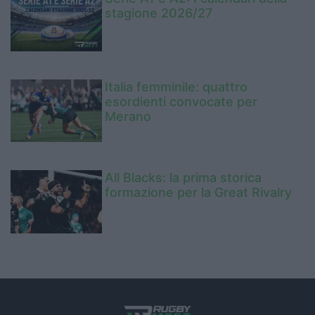
stagione 2026/27
Italia femminile: quattro
esordienti convocate per
Merano
All Blacks: la prima storica
formazione per la Great Rivalry