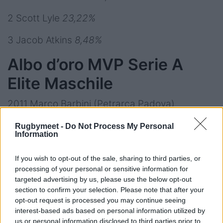
2 Scott Lyle
23,22%
3 Jacob Atkins
8,48%
Albo d’oro MVP Serie A
Elite Maschile
2011 Marco Barbini (Petrarca Padova)
2012 Marco Di Massimo (L’Aquila Rugby)
Rugbymeet -
Do Not Process My Personal
2013 Nicola Benetti (Fiamme Oro Roma)
Information
2014 Matteo Ferro (Femi-CZ Rovigo)
2015 Carlo Canna (Fiamme Oro Roma)
If you wish to opt-out of the sale, sharing to third parties, or
processing of your personal or sensitive information for
2016 Edward Thrower (Sitav Lyons Piacenza)
targeted advertising by us, please use the below opt-out
2017 Federico Conforti (Petrarca Padova)
section to confirm your selection. Please note that after your
2018 Michele Lamaro (Petrarca Padova)
opt-out request is processed you may continue seeing
interest-based ads based on personal information utilized by
2019 Danilo Fischetti (Kawasaki Robot
us or personal information disclosed to third parties prior to