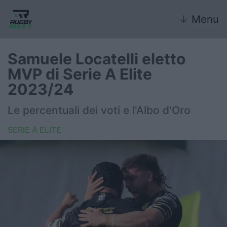
↓
Menu
Samuele Locatelli eletto
MVP di Serie A Elite
Nazionale
2023/24
Nazionali giovanili
Le percentuali dei voti e l'Albo d'Oro
Rugby Sevens
SERIE A ELITE
FIR
Internazionale
6 Nazioni
United Rugby Championship