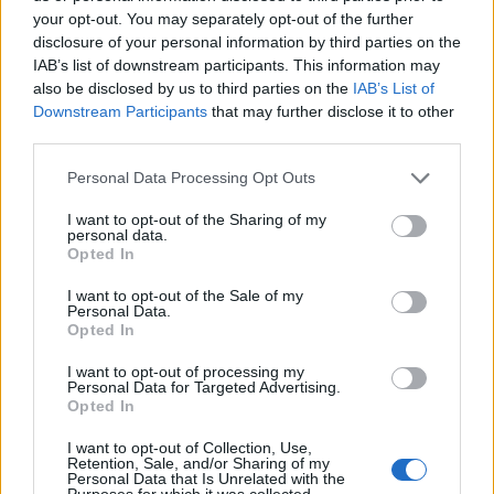
Calvisano)
your opt-out. You may separately opt-out of the further
2020
Non assegnato
disclosure of your personal information by third parties on the
IAB’s list of downstream participants. This information may
2021 Alessandro Ciofani (Rugby Viadana 1970)
also be disclosed by us to third parties on the
IAB’s List of
2022 Simone Gesi (HBS Colorno)
Downstream Participants
that may further disclose it to other
2023 Giovanni Montemauri (FEMI-CZ Rovigo)
third parties.
2024 Samuele Locatelli (Rugby Viadana 1970)
Personal Data Processing Opt Outs
I want to opt-out of the Sharing of my
personal data.
Opted In
I want to opt-out of the Sale of my
Personal Data.
Opted In
I want to opt-out of processing my
Personal Data for Targeted Advertising.
Opted In
I want to opt-out of Collection, Use,
Retention, Sale, and/or Sharing of my
Personal Data that Is Unrelated with the
Purposes for which it was collected.