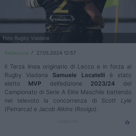
Top14
Premiership
Champions Cup
Foto Rugby Viadana
Challenge Cup
Redazione
27.05.2024 12:57
/
World Rugby
Il Terza linea originario di Lecco e in forza al
Rugby Viadana
Samuele Locatelli
è stato
Rugby World Cup
eletto
MVP
dell’edizione
2023/24
del
Super Rugby
Campionato di Serie A Elite Maschile battendo
nel televoto la concorrenza di
Scott Lyle
Rugby in TV
(Petrarca)
e
Jacob Atkins (Rovigo)
.
Mercato
Serie A Elite