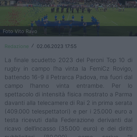
Top14
Premiership
Foto Vito Ravo
Champions Cup
Redazione
02.06.2023 17:55
/
Challenge Cup
La finale scudetto 2023 del Peroni Top 10 di
World Rugby
rugby in campo l’ha vinta la FemiCz Rovigo,
Rugby World Cup
battendo 16-9 il Petrarca Padova, ma fuori dal
campo l’hanno vinta entrambe. Per lo
Super Rugby
spettacolo di intensità fisica mostrato a Parma
Rugby in TV
davanti alla telecamere di Rai 2 in prima serata
(409.000 telespettatori) e per i 25.000 euro a
Mercato
testa ricevuti dalla Federazione derivanti dal
ricavo dell’incasso (35.000 euro) e dei diritti
Serie A Elite