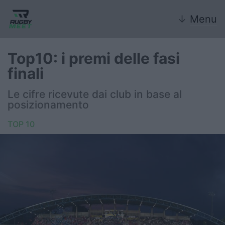
↓
Menu
Top10: i premi delle fasi
finali
Nazionale
Le cifre ricevute dai club in base al
posizionamento
Nazionali giovanili
TOP 10
Rugby Sevens
FIR
Internazionale
6 Nazioni
United Rugby Championship