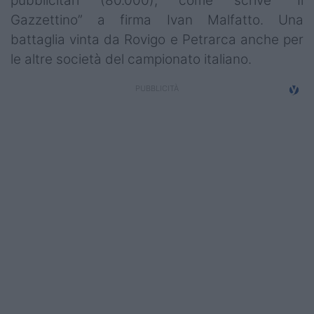
pubblicitari (80.000), come scrive “Il
Campionati
Gazzettino” a firma Ivan Malfatto. Una
battaglia vinta da Rovigo e Petrarca anche per
Serie A
le altre società del campionato italiano.
Serie B
Serie C
Femminile
Giovanili
Coppa Italia
Minirugby
Eventi
Top10