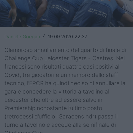
Top14
Premiership
Champions Cup
Daniele Goegan
19.09.2020 22:37
/
Challenge Cup
Clamoroso annullamento del quarto di finale di
Challenge Cup Leicester Tigers - Castres. Nei
World Rugby
francesi sono risultati quattro casi positivi al
Rugby World Cup
Covid, tre giocatori e un membro dello staff
tecnico, l’EPCR ha quindi deciso di annullare la
Super Rugby
gara e concedere la vittoria a tavolino al
Rugby in TV
Leicester che oltre ad essere salvo in
Premiership nonostante l’ultimo posto
Mercato
(retrocessi d’ufficio i Saracens ndr) passa il
turno a tavolino e accede alla semifinale di
Serie A Elite