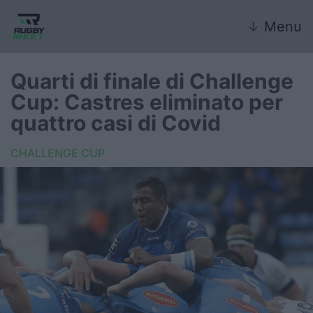
↓
Menu
Quarti di finale di Challenge
Cup: Castres eliminato per
Nazionale
quattro casi di Covid
Nazionali giovanili
CHALLENGE CUP
Rugby Sevens
FIR
Internazionale
6 Nazioni
United Rugby Championship