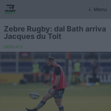
↓
Menu
Zebre Rugby: dal Bath arriva
Jacques du Toit
Nazionale
MERCATO
Nazionali giovanili
Rugby Sevens
FIR
Internazionale
6 Nazioni
United Rugby Championship