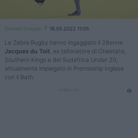
Top14
Premiership
Daniele Goegan
18.05.2022 11:05
/
Champions Cup
Le Zebre Rugby hanno ingaggiato il 28enne
Challenge Cup
Jacques du Toit
, ex tallonatore di Cheetahs,
Southern Kings e del Sudafrica Under 20,
World Rugby
attualmente impiegato in Premieship inglese
Rugby World Cup
con il Bath.
Super Rugby
Rugby in TV
Mercato
Serie A Elite