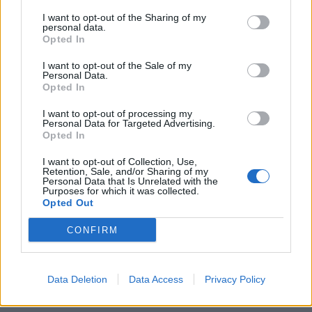
All.
Marcato
I want to opt-out of the Sharing of my
personal data.
Transvecta Calvisano:
Van Zyl; Bozzoni,
Opted In
Waqanibau, Massari, Bronzini; Hugo, Palazzani
I want to opt-out of the Sale of my
Personal Data.
(C); Vunisa, Bernasconi, Grenòn; Ortis, Van
Opted In
Vuren; D'Amico, Marinello, Brugnara.
I want to opt-out of processing my
Personal Data for Targeted Advertising.
A disposizione
: Ceciliani, Schiavon, Sassi,
Opted In
Zanetti, Boschetti, Botturi, Regonaschi,
I want to opt-out of Collection, Use,
Vaccari.
Retention, Sale, and/or Sharing of my
Personal Data that Is Unrelated with the
Purposes for which it was collected.
All.
Guidi
Opted Out
Arb. Riccardo Angelucci (Livorno)
CONFIRM
AA1 Alex Frasson (Treviso), AA2 Federico
Boraso (Rovigo)
Quarto uomo: Giovanni Garrò (Treviso)
Data Deletion
Data Access
Privacy Policy
TMO: Stefano Roscini (Milano)