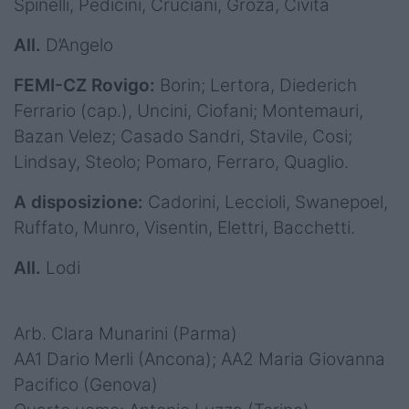
Spinelli, Pedicini, Cruciani, Groza, Civita
All.
D’Angelo
FEMI-CZ Rovigo:
Borin; Lertora, Diederich
Ferrario (cap.), Uncini, Ciofani; Montemauri,
Bazan Velez; Casado Sandri, Stavile, Cosi;
Lindsay, Steolo; Pomaro, Ferraro, Quaglio.
A disposizione:
Cadorini, Leccioli, Swanepoel,
Ruffato, Munro, Visentin, Elettri, Bacchetti.
All.
Lodi
Arb. Clara Munarini (Parma)
AA1 Dario Merli (Ancona); AA2 Maria Giovanna
Pacifico (Genova)