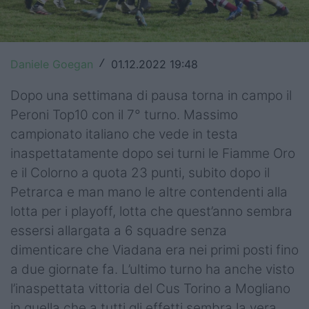
Top14
Premiership
Daniele Goegan
01.12.2022 19:48
/
Champions Cup
Dopo una settimana di pausa torna in campo il
Challenge Cup
Peroni Top10 con il 7° turno. Massimo
campionato italiano che vede in testa
World Rugby
inaspettatamente dopo sei turni le Fiamme Oro
Rugby World Cup
e il Colorno a quota 23 punti, subito dopo il
Petrarca e man mano le altre contendenti alla
Super Rugby
lotta per i playoff, lotta che quest’anno sembra
essersi allargata a 6 squadre senza
Rugby in TV
dimenticare che Viadana era nei primi posti fino
Mercato
a due giornate fa. L’ultimo turno ha anche visto
l’inaspettata vittoria del Cus Torino a Mogliano
Serie A Elite
in quella che a tutti gli effetti sembra la vera