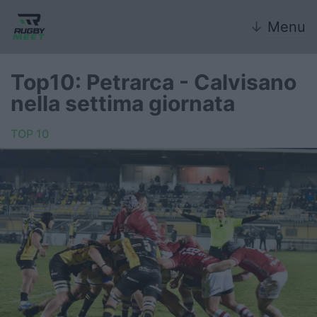
↓
Menu
Top10: Petrarca - Calvisano
nella settima giornata
Nazionale
TOP 10
Nazionali giovanili
Rugby Sevens
FIR
Internazionale
6 Nazioni
United Rugby Championship