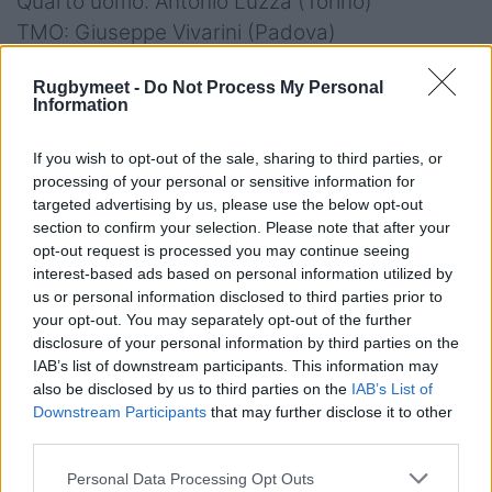
Quarto uomo: Antonio Luzza (Torino)
TMO: Giuseppe Vivarini (Padova)
Rugbymeet -
Do Not Process My Personal
Information
03.12.22 - ore 16.00
If you wish to opt-out of the sale, sharing to third parties, or
RUGBY PETRARCA v TRANSVECTA
processing of your personal or sensitive information for
targeted advertising by us, please use the below opt-out
CALVISANO – diretta RAI Sport e Eleven
section to confirm your selection. Please note that after your
Sport
opt-out request is processed you may continue seeing
interest-based ads based on personal information utilized by
Petrarca Rugby:
Lyle; Esposito, De Masi,
us or personal information disclosed to third parties prior to
Broggin, Fou; Ormson, Tebaldi; Montagner,
your opt-out. You may separately opt-out of the further
disclosure of your personal information by third parties on the
Trotta (c), Casolari; Ghigo, Galetto; Hughes, Di
IAB’s list of downstream participants. This information may
Bartolomeo, Borean.
also be disclosed by us to third parties on the
IAB’s List of
Downstream Participants
that may further disclose it to other
A disposizione:
Spagnolo, Carnio, Bizzotto,
third parties.
Michieletto, Nostran, Manni, Citton, Ferrarin
Personal Data Processing Opt Outs