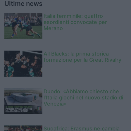
Ultime news
Italia femminile: quattro
esordienti convocate per
Merano
All Blacks: la prima storica
formazione per la Great Rivalry
Duodo: «Abbiamo chiesto che
l’Italia giochi nel nuovo stadio di
Venezia»
Sudafrica: Erasmus ne cambia