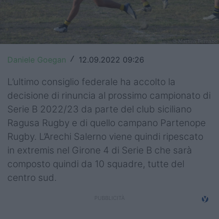
Top14
Premiership
Champions Cup
Daniele Goegan
12.09.2022 09:26
/
Challenge Cup
L’ultimo consiglio federale ha accolto la
decisione di rinuncia al prossimo campionato di
World Rugby
Serie B 2022/23 da parte del club siciliano
Rugby World Cup
Ragusa Rugby e di quello campano Partenope
Rugby. L’Arechi Salerno viene quindi ripescato
Super Rugby
in extremis nel Girone 4 di Serie B che sarà
Rugby in TV
composto quindi da 10 squadre, tutte del
centro sud.
Mercato
Serie A Elite