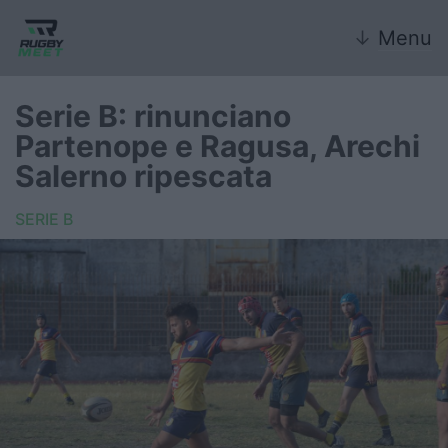
↓
Menu
Serie B: rinunciano
Partenope e Ragusa, Arechi
Nazionale
Salerno ripescata
Nazionali giovanili
SERIE B
Rugby Sevens
FIR
Internazionale
6 Nazioni
United Rugby Championship