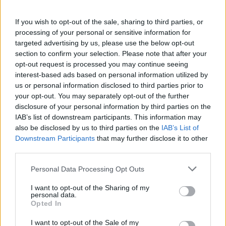
Brown, 23 Mark Tele’a
If you wish to opt-out of the sale, sharing to third parties, or
Argentina:
15 Juan Cruz Mallía, 14 Matias
processing of your personal or sensitive information for
targeted advertising by us, please use the below opt-out
Moroni, 13 Lucio Cinti, 12 Santiago
section to confirm your selection. Please note that after your
Chocobares, 11 Mateo Carreras, 10 Santiago
opt-out request is processed you may continue seeing
Carreras, 9 Gonzalo Bertranou, 8 Joaquin
interest-based ads based on personal information utilized by
us or personal information disclosed to third parties prior to
Oviedo, 7 Juan Martin Gonzalez, 6 Pablo
your opt-out. You may separately opt-out of the further
Matera, 5 Pedro Rubiolo, 4 Marcos Kremer, 3
disclosure of your personal information by third parties on the
Lucio Sordoni, 2 Julian Montoya (c), 1 Thomas
IAB’s list of downstream participants. This information may
also be disclosed by us to third parties on the
IAB’s List of
Gallo
Downstream Participants
that may further disclose it to other
Panchina:
16 Ignacio Ruiz, 17 Mayco Vivas, 18
third parties.
Joel Sclavi, 19 Franco Molina, 20 Tomás
Personal Data Processing Opt Outs
Lavanini, 21 Lautaro Bazan Velez, 22 Thomas
Albornoz, 23 Bautista Delguy
I want to opt-out of the Sharing of my
personal data.
Opted In
Eden Park, Auckland
Arbitro:
Andrea Piardi (Italy)
I want to opt-out of the Sale of my