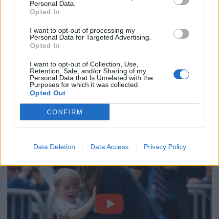
Personal Data.
Assistenti:
Angus Gardner (Australia), Nic
Opted In
Berry (Australia)
I want to opt-out of processing my
TMO:
Marius Jonker (South Africa)
Personal Data for Targeted Advertising.
Opted In
I want to opt-out of Collection, Use,
Retention, Sale, and/or Sharing of my
Personal Data that Is Unrelated with the
Purposes for which it was collected.
Opted Out
CONFIRM
Data Deletion
Data Access
Privacy Policy