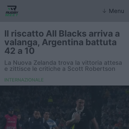
↓
Menu
Il riscatto All Blacks arriva a
valanga, Argentina battuta
Nazionale
42 a 10
Nazionali giovanili
La Nuova Zelanda trova la vittoria attesa
e zittisce le critiche a Scott Robertson
Rugby Sevens
INTERNAZIONALE
FIR
Internazionale
6 Nazioni
United Rugby Championship