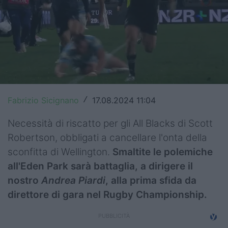
Top14
Premiership
Champions Cup
Challenge Cup
Fabrizio Sicignano
17.08.2024 11:04
/
World Rugby
Necessità di riscatto per gli All Blacks di Scott
Rugby World Cup
Robertson, obbligati a cancellare l'onta della
Super Rugby
sconfitta di Wellington.
Smaltite le polemiche
all'Eden Park sarà battaglia, a dirigere il
Rugby in TV
nostro
Andrea Piardi
, alla prima sfida da
Mercato
direttore di gara nel Rugby Championship.
Serie A Elite