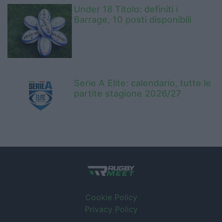
Under 18 Titolo: definiti i
Barrage, 10 posti disponibili
Serie A Elite: calendario, tutte le
partite stagione 2026/27
Cookie Policy
Privacy Policy