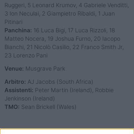
Ruggeri, 5 Leonard Krumov, 4 Gabriele Venditti,
3 Ion Neculai, 2 Giampietro Ribaldi, 1 Juan
Pitinari
Panchina:
16 Luca Bigi, 17 Luca Rizzoli, 18
Matteo Nocera, 19 Joshua Furno, 20 Iacopo
Bianchi, 21 Nicolò Casilio, 22 Franco Smith Jr,
23 Lorenzo Pani
Venue:
Musgrave Park
Arbitro:
AJ Jacobs (South Africa)
Assistenti:
Peter Martin (Ireland), Robbie
Jenkinson (Ireland)
TMO:
Sean Brickell (Wales)