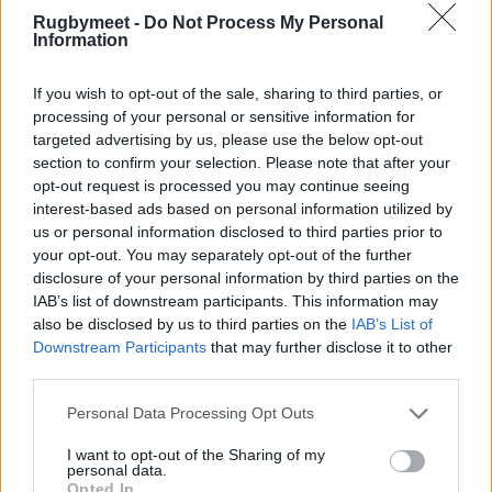
Rugbymeet -
Do Not Process My Personal
Information
Benetton v Scarlets
If you wish to opt-out of the sale, sharing to third parties, or
processing of your personal or sensitive information for
Benetton:
15 Rhyno Smith, 14 Edoardo
targeted advertising by us, please use the below opt-out
section to confirm your selection. Please note that after your
Padovani, 13 Ignacio Brex, 12 Joaquin Riera, 11
opt-out request is processed you may continue seeing
Ignacio Mendy, 10 Tomas Albornoz, 9 Dewaldt
interest-based ads based on personal information utilized by
Duvenage (c), 8 Lorenzo Cannone, 7 Michele
us or personal information disclosed to third parties prior to
your opt-out. You may separately opt-out of the further
Lamaro, 6 Manuel Zuliani, 5 Federico Ruzza, 4
disclosure of your personal information by third parties on the
Scott Scrafton, 3 Simone Ferrari, 2 Gianmarco
IAB’s list of downstream participants. This information may
Lucchesi, 1 Ivan Nemer
also be disclosed by us to third parties on the
IAB’s List of
Downstream Participants
that may further disclose it to other
Panchina:
16 Giacomo Nicotera, 17 Federico
third parties.
Zani, 18 Tiziano Pasquali, 19 Niccolò Cannone,
Personal Data Processing Opt Outs
20 Toa Halafihi, 21 Sam Hidalgo-Clyne, 22
Marcus Watson, 23 Tommaso Menoncello
I want to opt-out of the Sharing of my
personal data.
Opted In