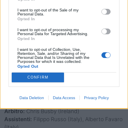
Scarlets:
15 Leigh Halfpenny, 14 Steff Evans,
13 Jonathan Davies (c), 12 Johnny Williams, 11
I want to opt-out of the Sale of my
Personal Data.
Ryan Conbeer, 10 Dan Jones, 9 Kieran Hardy, 8
Opted In
Sione Kalamafoni, 7 Josh Macleod, 6 Vaea
I want to opt-out of processing my
Fifita, 5 Tom Price, 4 Sam Lousi, 3 Javan
Personal Data for Targeted Advertising.
Opted In
Sebastian, 2 Shaun Evans, 1 Steff
Panchina:
16 Ken Owens, 17 Wyn Jones, 18
I want to opt-out of Collection, Use,
Retention, Sale, and/or Sharing of my
Harri O’Connor, 19 Morgan Jones, 20 Blade
Personal Data that Is Unrelated with the
Purposes for which it was collected.
Thomson, 21 Dane Blacker, 22 Rhys Patchell,
Opted Out
23 Johnny McNicholl
CONFIRM
Venue:
Stadio Comunale Monigo
Data Deletion
Data Access
Privacy Policy
Arbitro:
Chris Busby (Ireland)
Assistenti:
Filippo Russo (Italy), Alberto Favaro
(Italy)