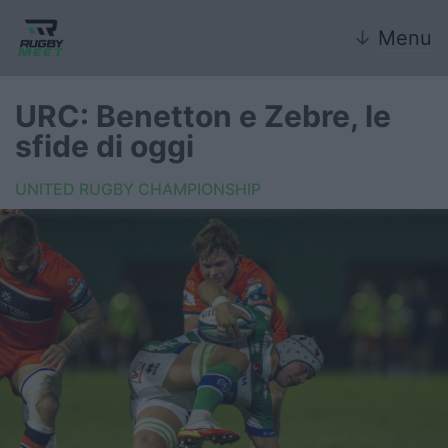
↓
Menu
URC: Benetton e Zebre, le
sfide di oggi
Nazionale
UNITED RUGBY CHAMPIONSHIP
Nazionali giovanili
Rugby Sevens
FIR
Internazionale
6 Nazioni
United Rugby Championship