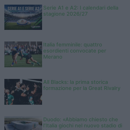
Serie A1 e A2: I calendari della
stagione 2026/27
Italia femminile: quattro
esordienti convocate per
Merano
All Blacks: la prima storica
formazione per la Great Rivalry
Duodo: «Abbiamo chiesto che
l’Italia giochi nel nuovo stadio di