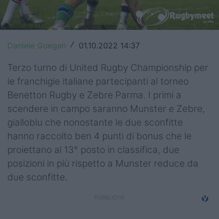
Top14
Premiership
Daniele Goegan
01.10.2022 14:37
/
Champions Cup
Terzo turno di United Rugby Championship per
Challenge Cup
le franchigie italiane partecipanti al torneo
Benetton Rugby e Zebre Parma. I primi a
World Rugby
scendere in campo saranno Munster e Zebre,
Rugby World Cup
gialloblu che nonostante le due sconfitte
hanno raccolto ben 4 punti di bonus che le
Super Rugby
proiettano al 13° posto in classifica, due
posizioni in più rispetto a Munster reduce da
Rugby in TV
due sconfitte.
Mercato
Serie A Elite