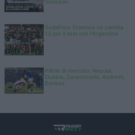
Venezia»
Sudafrica: Erasmus ne cambia
13 per il test con l'Argentina
Pillole di mercato: Neculai,
Oubina, Zarantonello, Andretti,
Berlese