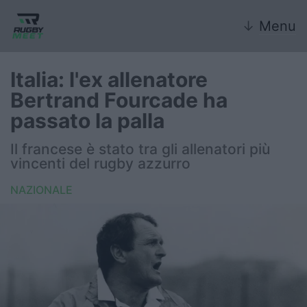
↓
Menu
Italia: l'ex allenatore
Bertrand Fourcade ha
Nazionale
passato la palla
Nazionali giovanili
Il francese è stato tra gli allenatori più
vincenti del rugby azzurro
Rugby Sevens
NAZIONALE
FIR
Internazionale
6 Nazioni
United Rugby Championship