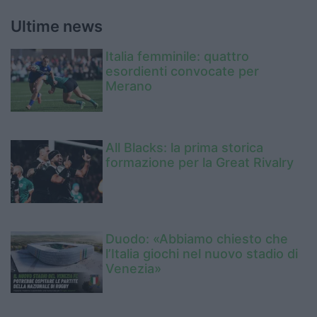
Ultime news
Italia femminile: quattro
esordienti convocate per
Merano
All Blacks: la prima storica
formazione per la Great Rivalry
Duodo: «Abbiamo chiesto che
l’Italia giochi nel nuovo stadio di
Venezia»