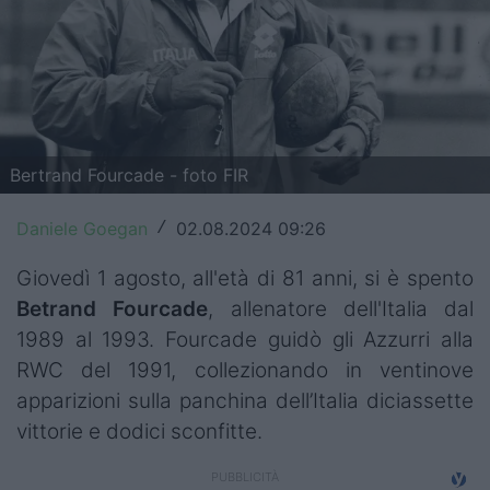
Top14
Premiership
Champions Cup
Challenge Cup
Bertrand Fourcade - foto FIR
World Rugby
Daniele Goegan
02.08.2024 09:26
/
Rugby World Cup
Giovedì 1 agosto, all'età di 81 anni, si è spento
Betrand Fourcade
, allenatore dell'Italia dal
Super Rugby
1989 al 1993. Fourcade guidò gli Azzurri alla
Rugby in TV
RWC del 1991, collezionando in ventinove
apparizioni sulla panchina dell’Italia diciassette
Mercato
vittorie e dodici sconfitte.
Serie A Elite