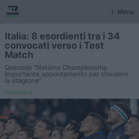
↓
Menu
Italia: 8 esordienti tra i 34
convocati verso i Test
Nazionale
Match
Nazionali giovanili
Quesada "Nations Championship
importante appuntamento per chiudere
Rugby Sevens
la stagione"
NAZIONALE
FIR
Internazionale
6 Nazioni
United Rugby Championship