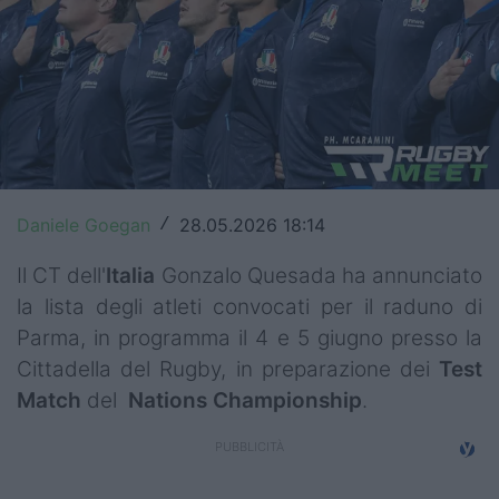
Top14
Premiership
Champions Cup
Challenge Cup
World Rugby
Daniele Goegan
28.05.2026 18:14
/
Rugby World Cup
Il CT dell'
Italia
Gonzalo Quesada ha annunciato
la lista degli atleti convocati per il raduno di
Super Rugby
Parma, in programma il 4 e 5 giugno presso la
Cittadella del Rugby, in preparazione dei
Test
Rugby in TV
Match
del
Nations
Championship
.
Mercato
Serie A Elite