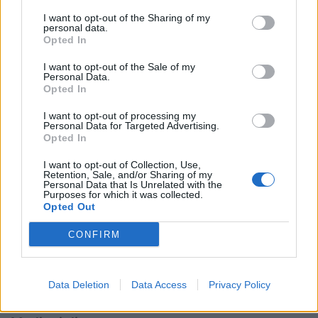
Michele LAMARO (Benetton Rugby, 54 caps)
I want to opt-out of the Sharing of my
personal data.
Samuele LOCATELLI (Zebre Parma, esordiente)
Opted In
Giulio MARINI (Benetton Rugby, esordiente)
I want to opt-out of the Sale of my
Personal Data.
Opted In
David ODIASE (Zebre Parma, 6 caps)
I want to opt-out of processing my
Alessandro ORTOMBINA (Zebre Parma,
Personal Data for Targeted Advertising.
Opted In
esordiente)
I want to opt-out of Collection, Use,
Retention, Sale, and/or Sharing of my
Mediani di mischia
Personal Data that Is Unrelated with the
Purposes for which it was collected.
Opted Out
Thomas DOMINGUEZ (Zebre Parma,
esordiente)
CONFIRM
Alessandro FUSCO (Zebre Parma, 25 caps)
Data Deletion
Data Access
Privacy Policy
Alessandro GARBISI (Benetton Rugby, 23 caps)