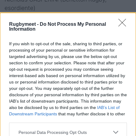
esordiente)
Giovanni QUATTRINI (Zebre Parma,
Rugbymeet -
Do Not Process My Personal
Information
esordiente)
Seconde Linee
If you wish to opt-out of the sale, sharing to third parties, or
processing of your personal or sensitive information for
Matteo CANALI (Zebre Parma, 2 caps)
targeted advertising by us, please use the below opt-out
section to confirm your selection. Please note that after your
Niccolò CANNONE (Benetton Rugby, 63 caps)
opt-out request is processed you may continue seeing
interest-based ads based on personal information utilized by
us or personal information disclosed to third parties prior to
Riccardo FAVRETTO (Benetton Rugby, 13 caps)
your opt-out. You may separately opt-out of the further
disclosure of your personal information by third parties on the
Federico RUZZA (Benetton Rugby, 72 caps)
IAB’s list of downstream participants. This information may
also be disclosed by us to third parties on the
IAB’s List of
Terze Linee
Downstream Participants
that may further disclose it to other
third parties.
Lorenzo CANNONE (Benetton Rugby, 38 caps)
Personal Data Processing Opt Outs