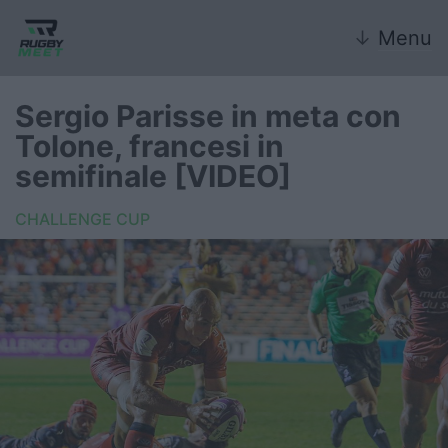
↓
Menu
Sergio Parisse in meta con
Tolone, francesi in
Nazionale
semifinale [VIDEO]
Nazionali giovanili
CHALLENGE CUP
Rugby Sevens
FIR
Internazionale
6 Nazioni
United Rugby Championship