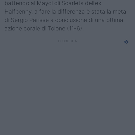
battendo al Mayol gli Scarlets dell’ex
Campionati
Halfpenny, a fare la differenza è stata la meta
Serie A
di Sergio Parisse a conclusione di una ottima
azione corale di Tolone (11-6).
Serie B
Serie C
Femminile
Giovanili
Coppa Italia
Minirugby
Eventi
Top10