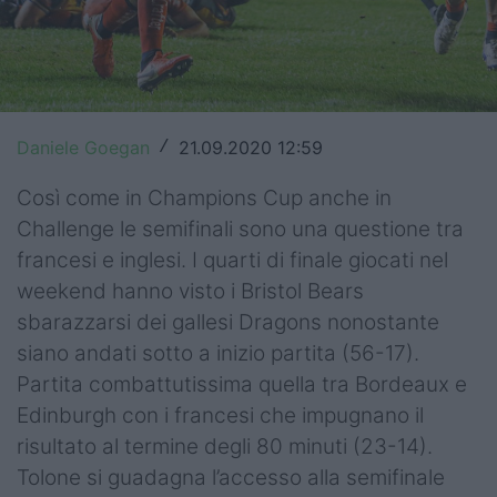
Top14
Premiership
Champions Cup
Daniele Goegan
21.09.2020 12:59
/
Challenge Cup
Così come in Champions Cup anche in
World Rugby
Challenge le semifinali sono una questione tra
francesi e inglesi. I quarti di finale giocati nel
Rugby World Cup
weekend hanno visto i Bristol Bears
sbarazzarsi dei gallesi Dragons nonostante
Super Rugby
siano andati sotto a inizio partita (56-17).
Rugby in TV
Partita combattutissima quella tra Bordeaux e
Edinburgh con i francesi che impugnano il
Mercato
risultato al termine degli 80 minuti (23-14).
Serie A Elite
Tolone si guadagna l’accesso alla semifinale