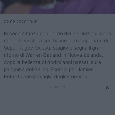
Top14
Premiership
02.02.2020 10:18
Champions Cup
In cocomitanza con l'inizio del Sei Nazioni, ecco
che nell'emisfero sud ha inizio il campionato di
Challenge Cup
Super Rugby. Questa stagione segna il gran
World Rugby
ritorno di Warren Gatland in Nuova Zelanda,
dopo la bellezza di dodici anni passati sulla
Rugby World Cup
panchina del Galles. Esordio per Jamies
Super Rugby
Roberts con la maglia degli Stormers.
Rugby in TV
Mercato
Serie A Elite