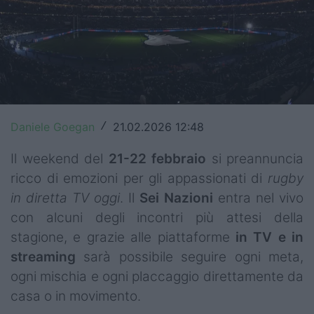
Top14
Premiership
Champions Cup
Challenge Cup
Daniele Goegan
21.02.2026 12:48
/
World Rugby
Il weekend del
21-22 febbraio
si preannuncia
Rugby World Cup
ricco di emozioni per gli appassionati di
rugby
in diretta TV oggi
. Il
Sei Nazioni
entra nel vivo
Super Rugby
con alcuni degli incontri più attesi della
Rugby in TV
stagione, e grazie alle piattaforme
in TV e in
streaming
sarà possibile seguire ogni meta,
Mercato
ogni mischia e ogni placcaggio direttamente da
casa o in movimento.
Serie A Elite