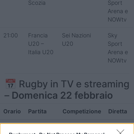
Scozia
Sport
Arena e
NOWtv
21:00
Francia
Sei Nazioni
Sky
U20 –
U20
Sport
Italia U20
Arena e
NOWtv
📅 Rugby in TV e streaming
–
Domenica 22 febbraio
Orario
Partita
Competizione
Diretta
16:00
Colorno –
Serie A Elite
YouTube