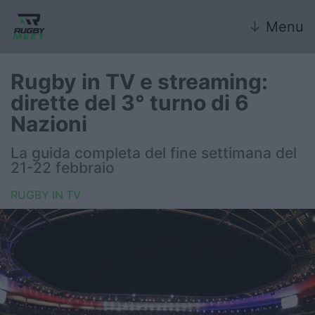
↓
Menu
Rugby in TV e streaming:
dirette del 3° turno di 6
Nazionale
Nazioni
Nazionali giovanili
La guida completa del fine settimana del
21-22 febbraio
Rugby Sevens
RUGBY IN TV
FIR
Internazionale
6 Nazioni
United Rugby Championship