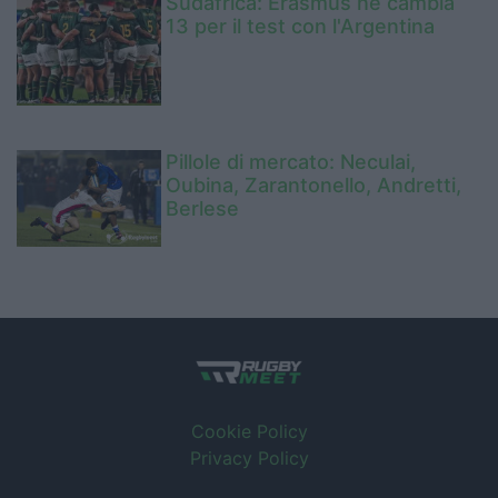
Sudafrica: Erasmus ne cambia
13 per il test con l'Argentina
Pillole di mercato: Neculai,
Oubina, Zarantonello, Andretti,
Berlese
Cookie Policy
Privacy Policy