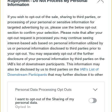
Rugbymeet -
Do Not Process My Personal
Valsugana
Femminile
FIR
Information
16:15
Francia –
Sei Nazioni
Sky
If you wish to opt-out of the sale, sharing to third parties, or
Italia
Sport
processing of your personal or sensitive information for
targeted advertising by us, please use the below opt-out
Arena e
section to confirm your selection. Please note that after your
TV8
opt-out request is processed you may continue seeing
interest-based ads based on personal information utilized by
us or personal information disclosed to third parties prior to
your opt-out. You may separately opt-out of the further
disclosure of your personal information by third parties on the
IAB’s list of downstream participants. This information may
also be disclosed by us to third parties on the
IAB’s List of
Downstream Participants
that may further disclose it to other
third parties.
Personal Data Processing Opt Outs
I want to opt-out of the Sharing of my
personal data.
Opted In