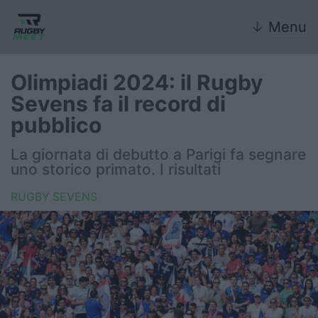
↓
Menu
Olimpiadi 2024: il Rugby
Sevens fa il record di
Nazionale
pubblico
Nazionali giovanili
La giornata di debutto a Parigi fa segnare
uno storico primato. I risultati
Rugby Sevens
RUGBY SEVENS
FIR
Internazionale
6 Nazioni
United Rugby Championship