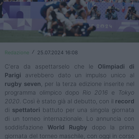
Top14
Premiership
Champions Cup
Challenge Cup
Redazione
25.07.2024 16:08
/
World Rugby
C'era da aspettarselo che le
Olimpiadi di
Parigi
avrebbero dato un impulso unico al
Rugby World Cup
rugby
seven
, per la terza edizione inserite nel
Super Rugby
programma olimpico dopo
Rio 2016
e
Tokyo
2020
. Così è stato già al debutto, con il
record
Rugby in TV
di
spettatori
battuto per una singola giornata
Mercato
di un torneo internazionale. Lo annuncia con
soddisfazione
World Rugby
dopo la prima
Serie A Elite
giornata del torneo maschile, con oggi in corso