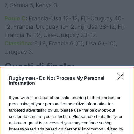
7, Samoa 5, Kenya 3.
Poule C
: Francia-Usa 12-12, Fiji-Uruguay 40-
12, Francia-Uruguay 19-12, Fiji-Usa 38-12, Fiji-
Francia 19-12, Usa-Uruguay 33-17.
Classifica
: Fiji 9, Francia 6 (0), Usa 6 (-10),
Uruguay 3.
Quarti di finale
:
Nuova Zelanda-Sudafrica, Argentina-Francia,
Rugbymeet -
Do Not Process My Personal
Information
Fiji-Irlanda, Australia-Usa.
If you wish to opt-out of the sale, sharing to third parties, or
processing of your personal or sensitive information for
targeted advertising by us, please use the below opt-out
section to confirm your selection. Please note that after your
opt-out request is processed you may continue seeing
interest-based ads based on personal information utilized by