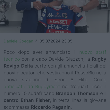
Top14
Premiership
Champions Cup
Challenge Cup
Daniele Goegan
05.07.2024 23:05
/
World Rugby
Poco dopo aver annunciato il
nuovo staff
tecnico
con a capo Davide Giazzon, la
Rugby
Rugby World Cup
Rovigo Delta
parte con gli annunci ufficiali dei
Super Rugby
nuovi giocatori che vestiranno il RossoBlu nella
nuova stagione di Serie A Elite. Come
Rugby in TV
anticipato da Rugbymeet
nei trequarti ecco il
Mercato
numero 10 sudafricano
Brandon Thomson
e il
centro Ethan Fisher
, in terza linea la giovane
Serie A Elite
scommessa
Riccardo Paganin
.