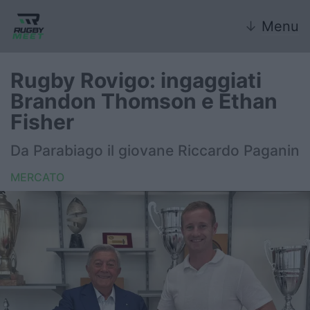
↓
Menu
Rugby Rovigo: ingaggiati
Brandon Thomson e Ethan
Nazionale
Fisher
Nazionali giovanili
Da Parabiago il giovane Riccardo Paganin
Rugby Sevens
MERCATO
FIR
Internazionale
6 Nazioni
United Rugby Championship