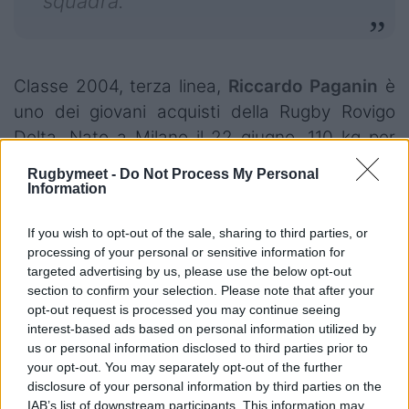
squadra.”
Classe 2004, terza linea,
Riccardo Paganin
è
uno dei giovani acquisti della Rugby Rovigo
Delta. Nato a Milano il 22 giugno, 110 kg per
186 cm, Paganin ha sempre indossato i colori
Rugbymeet -
Do Not Process My Personal
rossoblù fin da piccolo, con la squadra che lo
Information
ha cresciuto rugbisticamente, il Rugby
If you wish to opt-out of the sale, sharing to third parties, or
Parabiago. Con il Club del Rugby Parabiago,
processing of your personal or sensitive information for
Riccardo ha giocato in tutte le giovanili per poi
targeted advertising by us, please use the below opt-out
esordire in prima squadra, in Serie A. Passato
section to confirm your selection. Please note that after your
opt-out request is processed you may continue seeing
anche per l’Accademia FIR a Milano, Paganin ha
interest-based ads based on personal information utilized by
inoltre indossato la maglia della Nazionale
us or personal information disclosed to third parties prior to
Italiana in Under20 durante il Sei Nazioni di
your opt-out. You may separately opt-out of the further
disclosure of your personal information by third parties on the
categoria.
IAB’s list of downstream participants. This information may