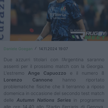
Top14
Premiership
Champions Cup
Challenge Cup
World Rugby
Daniele Goegan
14.11.2024 19:07
/
Rugby World Cup
Due azzurri titolari con l'Argentina saranno
assenti per il prossimo match con la Georgia.
Super Rugby
L'estremo
Ange Capuozzo
e il numero 8
Lorenzo Cannone
hanno riportato
Rugby in TV
problematiche fisiche che li terranno a riposo
Mercato
domenica in occasione del secondo test match
delle
Autumn Nations Series
in programma
Serie A Elite
alle
ore
14.40 allo Stadio Ferraris di Genova