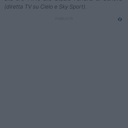
Campionati
(diretta TV su Cielo e Sky Sport)
.
Serie A
Serie B
Serie C
Femminile
Giovanili
Coppa Italia
Minirugby
Eventi
Top10