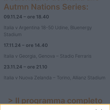
Autmn Nations Series:
09.11.24 – ore 18.40
Italia v Argentina 18-50 Udine, Bluenergy
Stadium
17.11.24 – ore 14.40
Italia v Georgia, Genova – Stadio Ferraris
23.11.24 – ore 21.10
Italia v Nuova Zelanda – Torino, Allianz Stadium
> Il programma completo
delle Autumn Nations