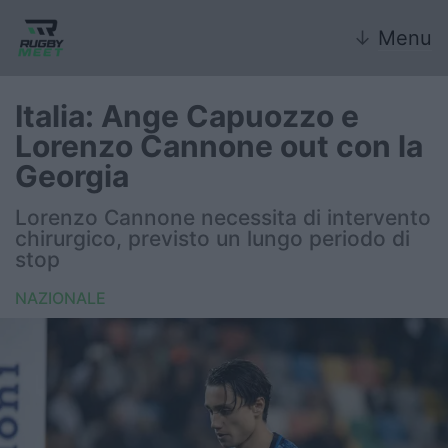
↓
Menu
Italia: Ange Capuozzo e
Lorenzo Cannone out con la
Nazionale
Georgia
Nazionali giovanili
Lorenzo Cannone necessita di intervento
chirurgico, previsto un lungo periodo di
Rugby Sevens
stop
NAZIONALE
FIR
Internazionale
6 Nazioni
United Rugby Championship