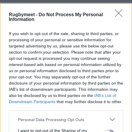
A disposizione
: 24 Jacques Momberg, 17
Nicola Quaglio, 18 Nicola Pomaro, 19 Paolo
Rugbymeet -
Do Not Process My Personal
Information
Steolo, 20 Duccio Cosi, 21 Andrea Visentin, 22
Paolo Uncini, 23 Luca Borin
If you wish to opt-out of the sale, sharing to third parties, or
processing of your personal or sensitive information for
All. Allister Coetzee
targeted advertising by us, please use the below opt-out
section to confirm your selection. Please note that after your
opt-out request is processed you may continue seeing
interest-based ads based on personal information utilized by
Spettatori: 5000
us or personal information disclosed to third parties prior to
your opt-out. You may separately opt-out of the further
Terreno di gioco in perfette condizioni
disclosure of your personal information by third parties on the
IAB’s list of downstream participants. This information may
also be disclosed by us to third parties on the
IAB’s List of
Downstream Participants
that may further disclose it to other
Albo d’Oro Peroni TOP10 – gli ultimi dieci
third parties.
anni
Personal Data Processing Opt Outs
2011-12 Rugby Calvisano
I want to opt-out of the Sharing of my