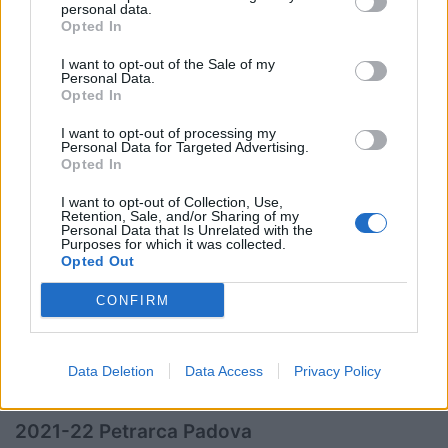
personal data.
Opted In
2012-13 Rugby Mogliano
I want to opt-out of the Sale of my
2013-14 Rugby Calvisano
Personal Data.
Opted In
2014-15 Rugby Calvisano
I want to opt-out of processing my
Personal Data for Targeted Advertising.
2015-16 Femi-CZ Rovigo
Opted In
I want to opt-out of Collection, Use,
2016-17 Rugby Calvisano
Retention, Sale, and/or Sharing of my
Personal Data that Is Unrelated with the
Purposes for which it was collected.
2017-18 Petrarca Padova
Opted Out
2018-19 Kawasaki Robot Calvisano
CONFIRM
2019-20 Non assegnato
Data Deletion
Data Access
Privacy Policy
2020-21 FEMI-CZ Rovigo
2021-22 Petrarca Padova