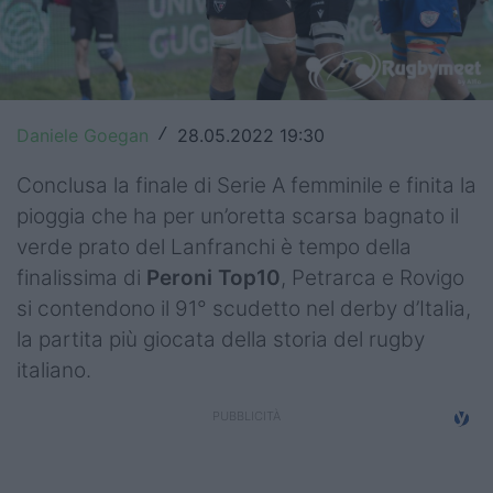
Top14
Premiership
Champions Cup
Daniele Goegan
28.05.2022 19:30
/
Challenge Cup
Conclusa la finale di Serie A femminile e finita la
pioggia che ha per un’oretta scarsa bagnato il
World Rugby
verde prato del Lanfranchi è tempo della
Rugby World Cup
finalissima di
Peroni Top10
, Petrarca e Rovigo
si contendono il 91° scudetto nel derby d’Italia,
Super Rugby
la partita più giocata della storia del rugby
Rugby in TV
italiano.
Mercato
Serie A Elite