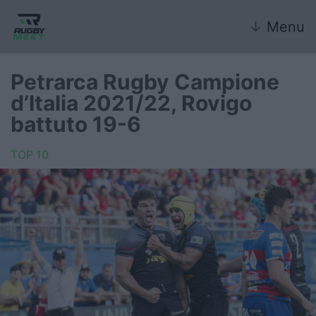
↓
Menu
Petrarca Rugby Campione
d’Italia 2021/22, Rovigo
Nazionale
battuto 19-6
Nazionali giovanili
TOP 10
Rugby Sevens
FIR
Internazionale
6 Nazioni
United Rugby Championship