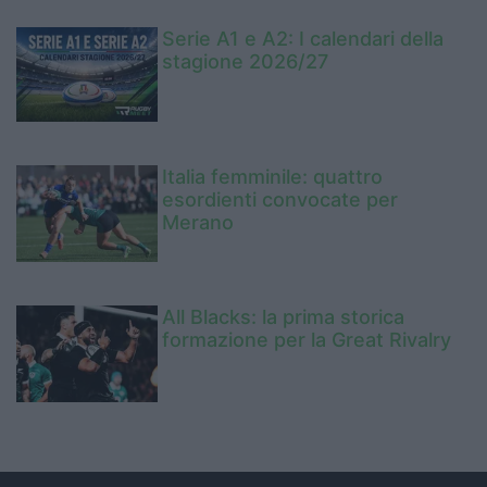
Serie A1 e A2: I calendari della
stagione 2026/27
Italia femminile: quattro
esordienti convocate per
Merano
All Blacks: la prima storica
formazione per la Great Rivalry