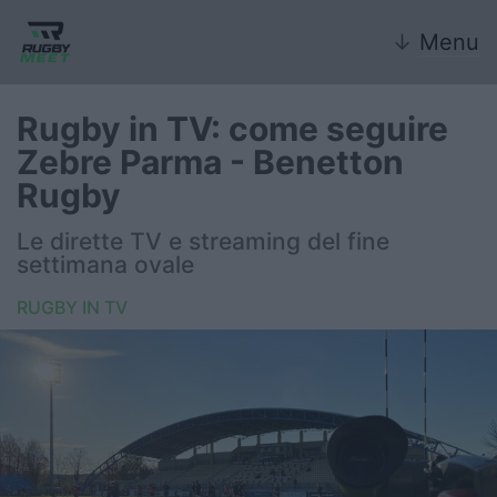
↓
Menu
Rugby in TV: come seguire
Zebre Parma - Benetton
Nazionale
Rugby
Nazionali giovanili
Le dirette TV e streaming del fine
settimana ovale
Rugby Sevens
RUGBY IN TV
FIR
Internazionale
6 Nazioni
United Rugby Championship