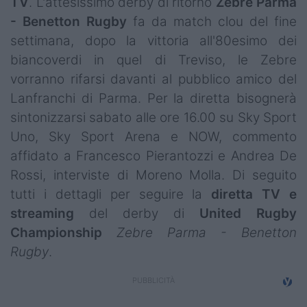
TV
. L'attesissimo derby di ritorno
Zebre Parma
Campionati
- Benetton Rugby
fa da match clou del fine
settimana, dopo la vittoria all'80esimo dei
Serie A
biancoverdi in quel di Treviso, le Zebre
Serie B
vorranno rifarsi davanti al pubblico amico del
Lanfranchi di Parma. Per la diretta bisognerà
Serie C
sintonizzarsi sabato alle ore 16.00 su Sky Sport
Femminile
Uno, Sky Sport Arena e NOW, commento
affidato a Francesco Pierantozzi e Andrea De
Giovanili
Rossi, interviste di Moreno Molla. Di seguito
Coppa Italia
tutti i dettagli per seguire la
diretta TV e
streaming
del derby di
United Rugby
Minirugby
Championship
Zebre Parma - Benetton
Rugby
.
Eventi
Top10