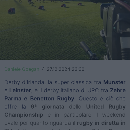
Top14
Premiership
Champions Cup
Challenge Cup
World Rugby
Daniele Goegan
27.12.2024 23:30
/
Rugby World Cup
Derby d'Irlanda, la super classica fra
Munster
Super Rugby
e
Leinster
, e il derby italiano di URC tra
Zebre
Rugby in TV
Parma e Benetton Rugby
. Questo è ciò che
offre la
9ª giornata
dello
United Rugby
Mercato
Championship
e in particolare il weekend
Serie A Elite
ovale per quanto riguarda il
rugby in diretta in