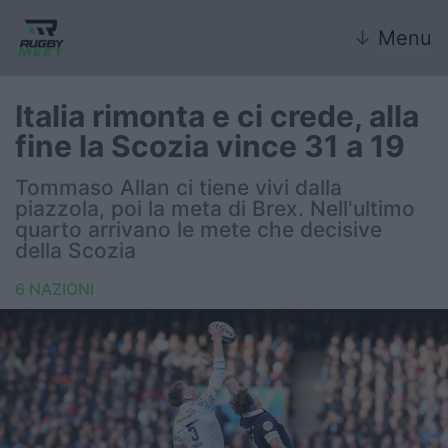
↓
Menu
Italia rimonta e ci crede, alla
fine la Scozia vince 31 a 19
Nazionale
Tommaso Allan ci tiene vivi dalla
piazzola, poi la meta di Brex. Nell'ultimo
Nazionali giovanili
quarto arrivano le mete che decisive
della Scozia
Rugby Sevens
6 NAZIONI
FIR
Internazionale
6 Nazioni
United Rugby Championship