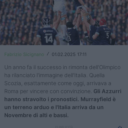
Top14
Premiership
Champions Cup
Challenge Cup
Fabrizio Sicignano
01.02.2025 17:11
/
World Rugby
Un anno fa il successo in rimonta dell'Olimpico
Rugby World Cup
ha rilanciato l'immagine dell'Italia. Quella
Scozia, esattamente come oggi, arrivava a
Super Rugby
Roma per vincere con convinzione.
Gli Azzurri
Rugby in TV
hanno stravolto i pronostici. Murrayfield è
un terreno arduo e l'Italia arriva da un
Mercato
Novembre di alti e bassi.
Serie A Elite