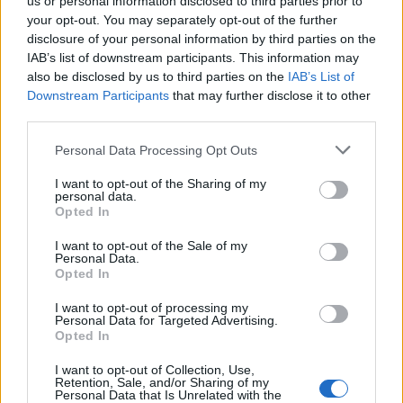
us or personal information disclosed to third parties prior to
your opt-out. You may separately opt-out of the further
disclosure of your personal information by third parties on the
Scozia:
15 Blair Kinghorn, 14 Darcy Graham, 13
IAB’s list of downstream participants. This information may
also be disclosed by us to third parties on the
IAB’s List of
Huw Jones, 12 Stafford McDowall, 11 Duhan
Downstream Participants
that may further disclose it to other
van der Merwe, 10 Finn Russell (cc), 9 Ben
third parties.
White, 8 Matt Fagerson, 7 Rory Darge (cc), 6
Personal Data Processing Opt Outs
Jamie Ritchie, 5 Grant Gilchrist, 4 Jonny Gray,
3 Zander Fagerson, 2 Dave Cherry, 1 Pierre
I want to opt-out of the Sharing of my
personal data.
Schoeman
Opted In
Panchina:
16 Ewan Ashman, 17 Rory
I want to opt-out of the Sale of my
Sutherland, 18 Will Hurd, 19 Gregor Brown, 20
Personal Data.
Opted In
Jack Dempsey, 21 George Horne, 22 Tom
Jordan, 23 Kyle Rowe
I want to opt-out of processing my
Personal Data for Targeted Advertising.
Opted In
Italia:
15 Tommaso Allan, 14 Ange Capuozzo, 13
Juan Ignacio Brex, 12 Tommaso Menoncello, 11
I want to opt-out of Collection, Use,
Retention, Sale, and/or Sharing of my
Monty Ioane, 10 Paolo Garbisi, 9 Martin Page-
Personal Data that Is Unrelated with the