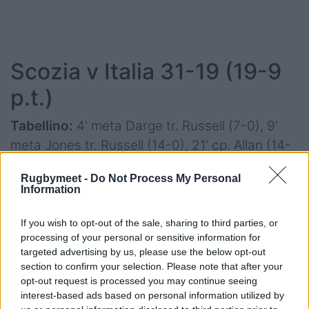
Scozia v Italia 31-19 (19-9
p.t.)
Tabellino:
4' meta Darge tr. Russell (7-0), 9'
meta Jones tr. Russell (14-0), 21' cp. Allan (14-
3), 24' cp. Allan (14-6), 30' meta White (19-6),
Rugbymeet -
Do Not Process My Personal
39' cp. Allan (19-9), 45' cp. Allan (19-12), 47'
Information
meta Brex tr. Allan (19-19), 60' meta Jones tr.
Russell (26-19), 66' meta Jones (31-19)
If you wish to opt-out of the sale, sharing to third parties, or
processing of your personal or sensitive information for
Calciatori:
4/5 Finn Russell (Scozia), 5/5
targeted advertising by us, please use the below opt-out
Tommaso Allan (Italia)
section to confirm your selection. Please note that after your
opt-out request is processed you may continue seeing
Player of the match:
Huw Jones (Scozia)
interest-based ads based on personal information utilized by