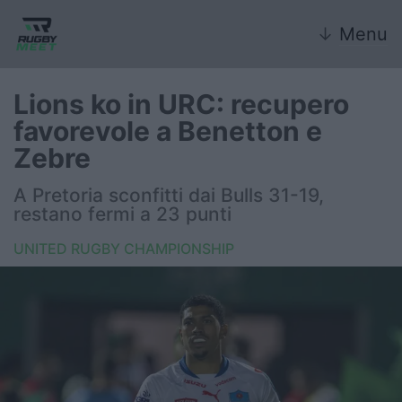
↓
Menu
Lions ko in URC: recupero
favorevole a Benetton e
Nazionale
Zebre
Nazionali giovanili
A Pretoria sconfitti dai Bulls 31-19,
restano fermi a 23 punti
Rugby Sevens
UNITED RUGBY CHAMPIONSHIP
FIR
Internazionale
6 Nazioni
United Rugby Championship