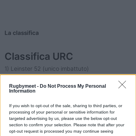
La classifica
Classifica URC
1) Leinster 52 (unico imbattuto)
2) Glasgow 42
3) Bulls 40
Rugbymeet -
Do Not Process My Personal
Information
4) Sharks 34
5) Munster 31
If you wish to opt-out of the sale, sharing to third parties, or
6) Cradiff 30
processing of your personal or sensitive information for
targeted advertising by us, please use the below opt-out
7) Benetton 28
section to confirm your selection. Please note that after your
8) Scarlets 27
opt-out request is processed you may continue seeing