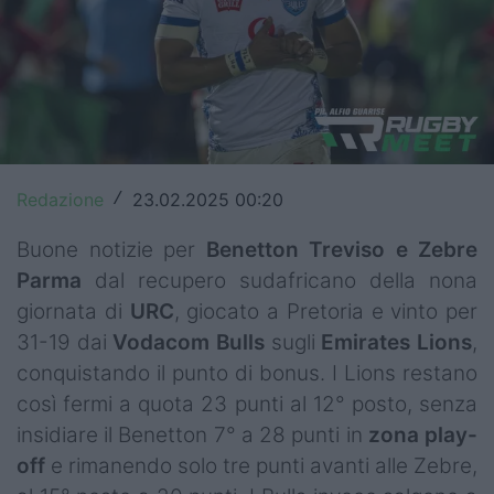
Top14
Premiership
Champions Cup
Challenge Cup
Redazione
23.02.2025 00:20
/
World Rugby
Buone notizie per
Benetton Treviso e Zebre
Rugby World Cup
Parma
dal recupero sudafricano della nona
giornata di
URC
, giocato a Pretoria e vinto per
Super Rugby
31-19 dai
Vodacom
Bulls
sugli
Emirates Lions
,
Rugby in TV
conquistando il punto di bonus. I Lions restano
così fermi a quota 23 punti al 12° posto, senza
Mercato
insidiare il Benetton 7° a 28 punti in
zona play-
off
e rimanendo solo tre punti avanti alle Zebre,
Serie A Elite