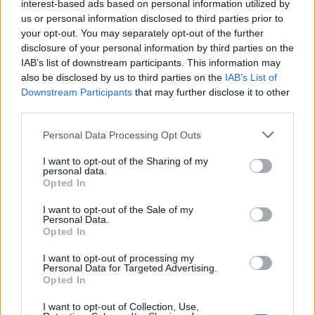
--------------------------- zona play-off
interest-based ads based on personal information utilized by
us or personal information disclosed to third parties prior to
9) Edimburgo 25
your opt-out. You may separately opt-out of the further
10) Stormers 24 (-24)
disclosure of your personal information by third parties on the
11) Connacht 24 (-27)
IAB’s list of downstream participants. This information may
also be disclosed by us to third parties on the
IAB’s List of
12) Lions 23 (-10, 5 vittorie)
Downstream Participants
that may further disclose it to other
13) Ospreys 23 (-1, 4 vittorie)
third parties.
14) Ulster 23 (-32)
Personal Data Processing Opt Outs
15) Zebre 20
16) Dragons 8
I want to opt-out of the Sharing of my
personal data.
Opted In
I want to opt-out of the Sale of my
Personal Data.
Opted In
I want to opt-out of processing my
Personal Data for Targeted Advertising.
Opted In
I want to opt-out of Collection, Use,