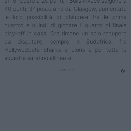
al 15° posto a 20 punti. I Bulls invece salgono a
Campionati
40 punti, 3° posto a -2 da Glasgow, aumentato
le loro possibilità di chiudere fra le prime
Serie A
quattro e quindi di giocare il quarto di finale
Serie B
play-off in casa. Ora rimane un solo recupero
da disputare, sempre in Sudafrica, fra
Serie C
Hollywodbets Sharks e Lions e poi tutte le
Femminile
squadre saranno allineate.
Giovanili
Coppa Italia
Minirugby
Eventi
Top10