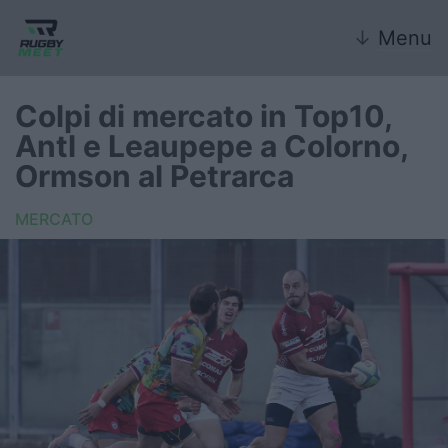
↓
Menu
Colpi di mercato in Top10,
Antl e Leaupepe a Colorno,
Nazionale
Ormson al Petrarca
Nazionali giovanili
MERCATO
Rugby Sevens
FIR
Internazionale
6 Nazioni
United Rugby Championship