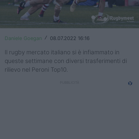
Top14
Premiership
Champions Cup
Daniele Goegan
08.07.2022 16:16
/
Challenge Cup
Il rugby mercato italiano si è infiammato in
queste settimane con diversi trasferimenti di
World Rugby
rilievo nel Peroni Top10.
Rugby World Cup
Super Rugby
Rugby in TV
Mercato
Serie A Elite