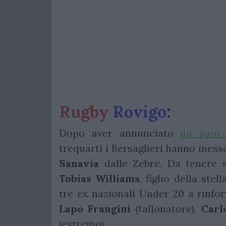
Rugby
Rovigo
:
Dopo aver annunciato
un paio 
trequarti i Bersaglieri hanno messo
Sanavia
dalle Zebre. Da tenere s
Tobias
Williams
, figlio della ste
tre ex nazionali Under 20 a rinfor
Lapo
Frangini
(tallonatore),
Carl
(estremo).