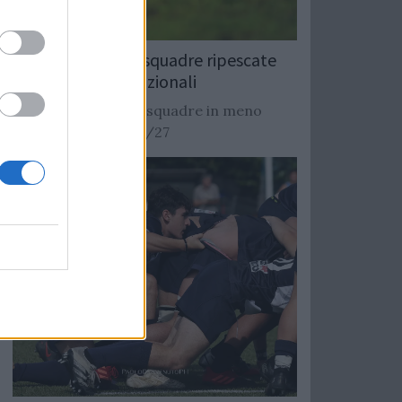
Rugby: Record di squadre ripescate
nei campionati nazionali
Si stimano oltre 20 squadre in meno
dalla stagione 2026/27