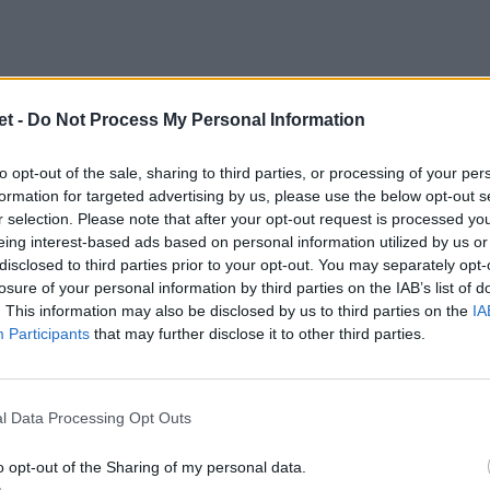
A Elite 2024/25
<
t -
Do Not Process My Personal Information
i ultimi colpi di rugby mercato di alcune
to opt-out of the sale, sharing to third parties, or processing of your per
formation for targeted advertising by us, please use the below opt-out s
r selection. Please note that after your opt-out request is processed y
eing interest-based ads based on personal information utilized by us or
disclosed to third parties prior to your opt-out. You may separately opt-
losure of your personal information by third parties on the IAB’s list of
mpionato tantissime conferme in rosa e
. This information may also be disclosed by us to third parties on the
IA
a
hanno presentato
Gianfranco
Savino
,
Participants
that may further disclose it to other third parties.
riginario di Buenos Aires e proveniente dal
a divisione spagnola. Il secondo innesto è
l Data Processing Opt Outs
, seconda linea classe 2001 proveniente dal
o opt-out of the Sharing of my personal data.