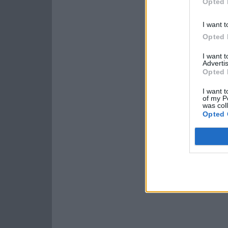
Opted 
I want t
Opted 
I want 
Advertis
Opted 
I want t
of my P
was col
Opted 