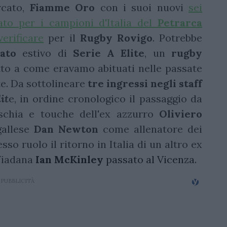
cato,
Fiamme Oro
con i suoi nuovi
sei
to per i campioni d'Italia del
Petrarca
erificare
per il
Rugby
Rovigo
. Potrebbe
cato
estivo di
Serie A Elite
, un
rugby
tto a come eravamo abituati nelle passate
e. Da sottolineare
tre ingressi negli staff
it
e, in ordine cronologico il passaggio da
ischia e touche dell'ex azzurro
Oliviero
gallese
Dan Newton
come allenatore dei
sso ruolo il ritorno in Italia di un altro ex
 Viadana
Ian McKinley
passato al Vicenza.