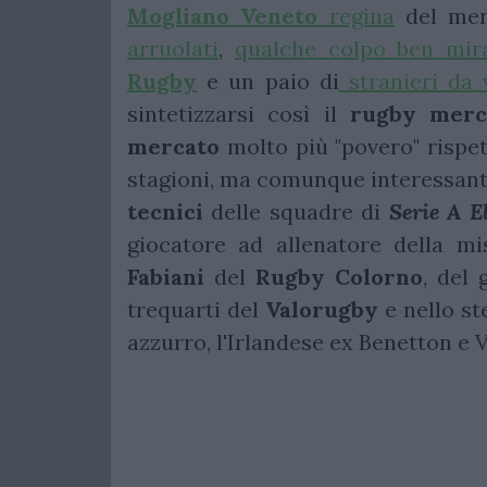
Mogliano
Veneto
regina
del mer
arruolati
,
qualche colpo ben mira
Rugby
e un paio di
stranieri da v
sintetizzarsi così il
rugby mer
mercato
molto più "povero" rispe
stagioni, ma comunque interessant
tecnici
delle squadre di
Serie A El
giocatore ad allenatore della m
Fabiani
del
Rugby
Colorno
, del 
trequarti del
Valorugby
e nello ste
azzurro, l'Irlandese ex Benetton e