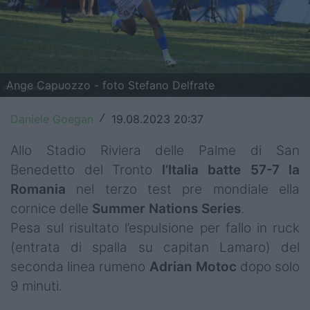
Top14
Premiership
Champions Cup
Ange Capuozzo - foto Stefano Delfrate
Challenge Cup
Daniele Goegan
19.08.2023 20:37
/
World Rugby
Allo Stadio Riviera delle Palme di San
Benedetto del Tronto
l’Italia batte 57-7 la
Rugby World Cup
Romania
nel terzo test pre mondiale ella
Super Rugby
cornice delle
Summer Nations Series
.
Pesa sul risultato l’espulsione per fallo in ruck
Rugby in TV
(entrata di spalla su capitan Lamaro) del
Mercato
seconda linea rumeno
Adrian Motoc
dopo solo
9 minuti.
Serie A Elite