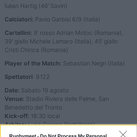
Iulian Hartig (46’ Savin)
Calciatori:
Paolo Garbisi 6/9 (Italia)
Cartellini:
9’ rosso Adrian Moțoc (Romania),
39’ giallo Michele Lamaro (Italia), 45’ giallo
Cristi Chirica (Romania)
Player of the Match:
Sebastian Negri (Italia)
Spettatori
: 9.122
Date:
Sabato 19 agosto
Venue:
Stadio Riviera delle Palme, San
Benedetto del Tronto
Kick-off:
18:30 local
Arbitro:
Luke Pearce (Inghilterra)
Rugbymeet -
Do Not Process My Personal