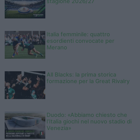
stagione 2026/27
Italia femminile: quattro
esordienti convocate per
Merano
All Blacks: la prima storica
formazione per la Great Rivalry
Duodo: «Abbiamo chiesto che
l’Italia giochi nel nuovo stadio di
Venezia»