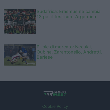
Sudafrica: Erasmus ne cambia
13 per il test con l'Argentina
Pillole di mercato: Neculai,
Oubina, Zarantonello, Andretti,
Berlese
Cookie Policy