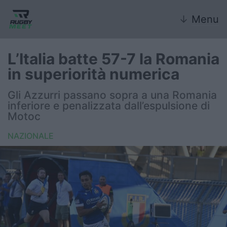
↓
Menu
L’Italia batte 57-7 la Romania
in superiorità numerica
Nazionale
Gli Azzurri passano sopra a una Romania
inferiore e penalizzata dall’espulsione di
Nazionali giovanili
Motoc
Rugby Sevens
NAZIONALE
FIR
Internazionale
6 Nazioni
United Rugby Championship