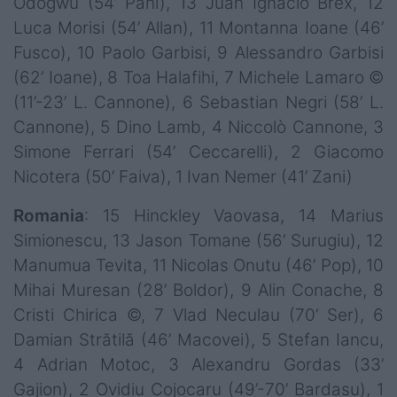
Odogwu (54’ Pani), 13 Juan Ignacio Brex, 12
Luca Morisi (54’ Allan), 11 Montanna Ioane (46’
Fusco), 10 Paolo Garbisi, 9 Alessandro Garbisi
(62’ Ioane), 8 Toa Halafihi, 7 Michele Lamaro ©
(11’-23’ L. Cannone), 6 Sebastian Negri (58’ L.
Cannone), 5 Dino Lamb, 4 Niccolò Cannone, 3
Simone Ferrari (54’ Ceccarelli), 2 Giacomo
Nicotera (50’ Faiva), 1 Ivan Nemer (41’ Zani)
Romania
: 15 Hinckley Vaovasa, 14 Marius
Simionescu, 13 Jason Tomane (56’ Surugiu), 12
Manumua Tevita, 11 Nicolas Onutu (46’ Pop), 10
Mihai Muresan (28’ Boldor), 9 Alin Conache, 8
Cristi Chirica ©, 7 Vlad Neculau (70’ Ser), 6
Damian Strătilă (46’ Macovei), 5 Stefan Iancu,
4 Adrian Motoc, 3 Alexandru Gordas (33’
Gajion), 2 Ovidiu Cojocaru (49’-70’ Bardasu), 1