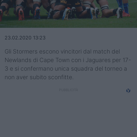
Top14
Premiership
Champions Cup
23.02.2020 13:23
Challenge Cup
Gli Stormers escono vincitori dal match del
Newlands di Cape Town con i Jaguares per 17-
World Rugby
3 e si confermano unica squadra del torneo a
Rugby World Cup
non aver subito sconfitte.
Super Rugby
Rugby in TV
Mercato
Serie A Elite