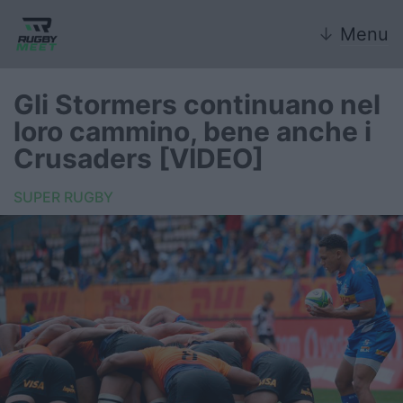
↓
Menu
Gli Stormers continuano nel
loro cammino, bene anche i
Nazionale
Crusaders [VIDEO]
Nazionali giovanili
SUPER RUGBY
Rugby Sevens
FIR
Internazionale
6 Nazioni
United Rugby Championship