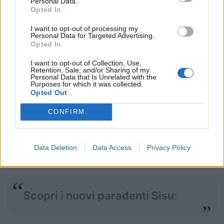
Personal Data.
Opted In
I want to opt-out of processing my
Personal Data for Targeted Advertising.
Opted In
I want to opt-out of Collection, Use,
Scopri la nuova liena di palloni
Retention, Sale, and/or Sharing of my
Personal Data that Is Unrelated with the
Purposes for which it was collected.
RM
Opted Out
CONFIRM
Data Deletion
Data Access
Privacy Policy
Scopri i nuovi paradenti Sisu: