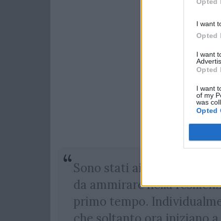
Opted 
I want t
Opted 
I want 
Advertis
Opted 
I want t
of my P
was col
Opted 
Sono stati aiutati dal ros
da ammirare nella resilienz
primo tempo. Individualme
che soltanto ora iniziano 