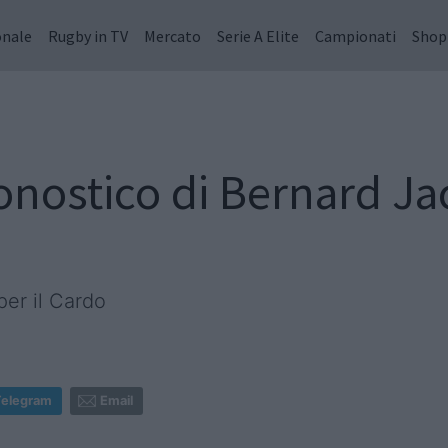
onale
Rugby in TV
Mercato
Serie A Elite
Campionati
Shop
ronostico di Bernard Ja
per il Cardo
Telegram
Email