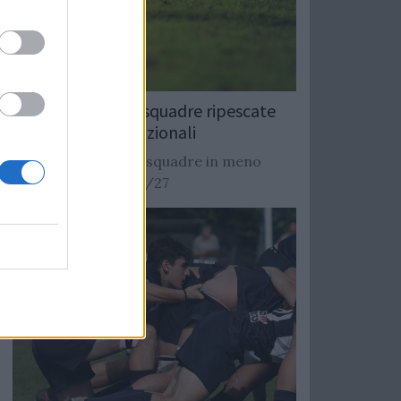
Rugby: Record di squadre ripescate
nei campionati nazionali
Si stimano oltre 20 squadre in meno
dalla stagione 2026/27