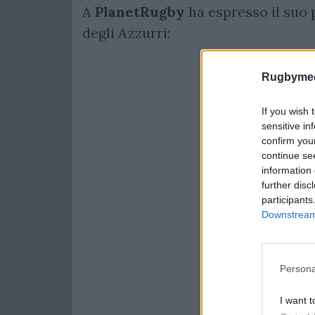
A
PlanetRugby
ha espresso il suo 
degli Azzurri:
Rugbymee
If you wish 
sensitive in
confirm you
continue se
information 
further disc
participants
Downstream 
Persona
I want t