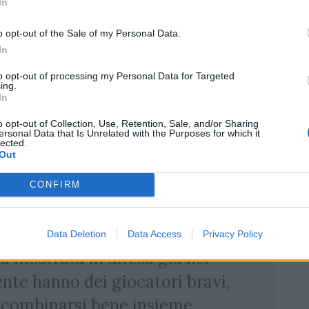
In
o opt-out of the Sale of my Personal Data.
In
to opt-out of processing my Personal Data for Targeted
ing.
In
o opt-out of Collection, Use, Retention, Sale, and/or Sharing
ersonal Data that Is Unrelated with the Purposes for which it
lected.
Out
CONFIRM
so a Jonathan Danty, ma c'è molto
Data Deletion
Data Access
Privacy Policy
a mostrata in difesa già nel
nte hanno dei giocatori bravi,
a combinarsi bene insieme.