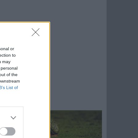
sonal or
ection to
ou may
 personal
out of the
 downstream
B’s List of