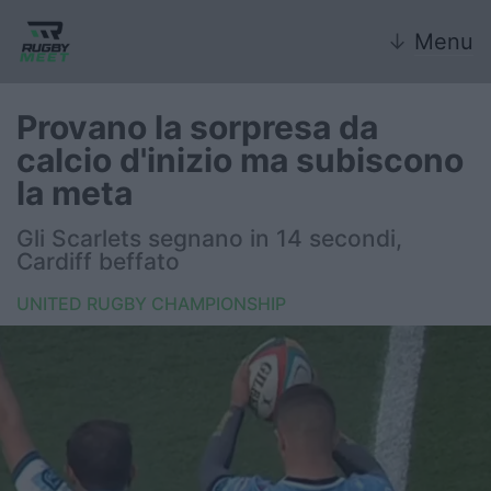
↓
Menu
Provano la sorpresa da
calcio d'inizio ma subiscono
Nazionale
la meta
Nazionali giovanili
Gli Scarlets segnano in 14 secondi,
Cardiff beffato
Rugby Sevens
UNITED RUGBY CHAMPIONSHIP
FIR
Internazionale
6 Nazioni
United Rugby Championship