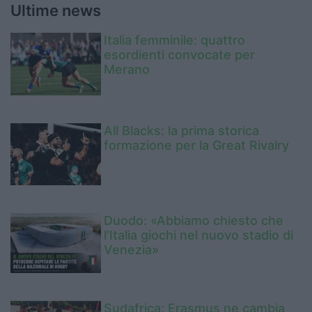
Ultime news
Italia femminile: quattro
esordienti convocate per
Merano
All Blacks: la prima storica
formazione per la Great Rivalry
Duodo: «Abbiamo chiesto che
l’Italia giochi nel nuovo stadio di
Venezia»
Sudafrica: Erasmus ne cambia