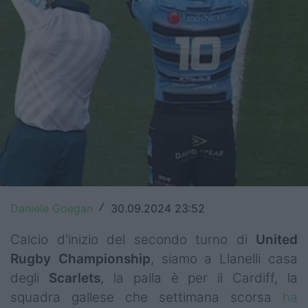
Top14
Premiership
Champions Cup
Challenge Cup
World Rugby
Rugby World Cup
Super Rugby
Daniele Goegan
30.09.2024 23:52
/
Rugby in TV
Calcio d'inizio del secondo turno di
United
Rugby Championship
, siamo a Llanelli casa
Mercato
degli
Scarlets
, la palla è per il Cardiff, la
Serie A Elite
squadra gallese che settimana scorsa
ha