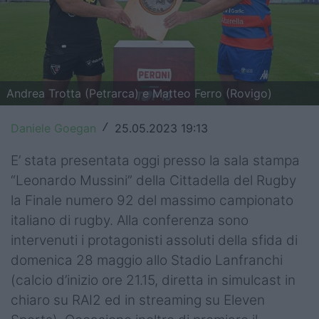
Top14
Premiership
Champions Cup
Andrea Trotta (Petrarca) e Matteo Ferro (Rovigo)
Challenge Cup
Daniele Goegan
25.05.2023 19:13
/
World Rugby
E’ stata presentata oggi presso la sala stampa
Rugby World Cup
“Leonardo Mussini” della Cittadella del Rugby
la Finale numero 92 del massimo campionato
Super Rugby
italiano di rugby. Alla conferenza sono
Rugby in TV
intervenuti i protagonisti assoluti della sfida di
domenica 28 maggio allo Stadio Lanfranchi
Mercato
(calcio d’inizio ore 21.15, diretta in simulcast in
chiaro su RAI2 ed in streaming su Eleven
Serie A Elite