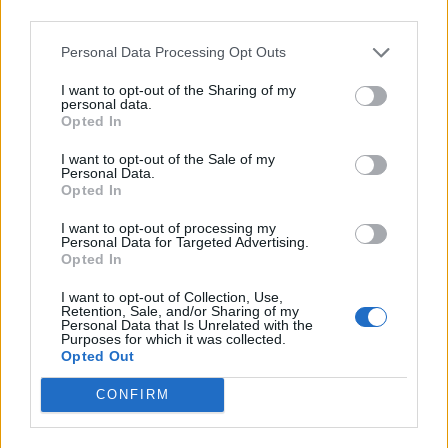
third parties.
Personal Data Processing Opt Outs
La finale del Peroni Top10 Petrarca Rugby -
I want to opt-out of the Sharing of my
Rugby Rovigo Delta è in programma domenica
personal data.
Opted In
28 maggio alle ore 21.15 allo Stadio Lanfranchi
(diretta in simulcast in chiaro su RAI2 ed in
I want to opt-out of the Sale of my
Personal Data.
streaming su Eleven Sports).
Opted In
I want to opt-out of processing my
Personal Data for Targeted Advertising.
Opted In
I want to opt-out of Collection, Use,
Retention, Sale, and/or Sharing of my
Personal Data that Is Unrelated with the
Purposes for which it was collected.
Opted Out
CONFIRM