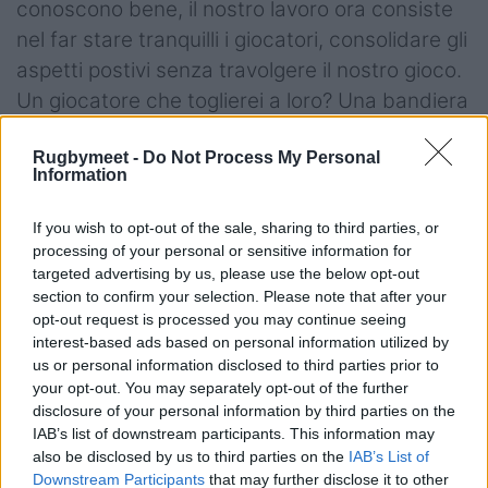
conoscono bene, il nostro lavoro ora consiste
nel far stare tranquilli i giocatori, consolidare gli
aspetti postivi senza travolgere il nostro gioco.
Un giocatore che toglierei a loro? Una bandiera
come Matteo Ferro”.
Rugbymeet -
Do Not Process My Personal
Information
If you wish to opt-out of the sale, sharing to third parties, or
processing of your personal or sensitive information for
Il capitano del Petrarca Rugby
Andrea Trotta
:
targeted advertising by us, please use the below opt-out
“Penso che vincerà chi farà meno errori, noi
section to confirm your selection. Please note that after your
faremo di tutto per riconfermarci. Il cambio di
opt-out request is processed you may continue seeing
interest-based ads based on personal information utilized by
format verso le 8 squadre? Significa più qualità
us or personal information disclosed to third parties prior to
ma rose ridotte, per i giovani ci vorrà un piano
your opt-out. You may separately opt-out of the further
dedicato, sarà importante far giocare tutti e
disclosure of your personal information by third parties on the
IAB’s list of downstream participants. This information may
alzare il livello”.
also be disclosed by us to third parties on the
IAB’s List of
Downstream Participants
that may further disclose it to other