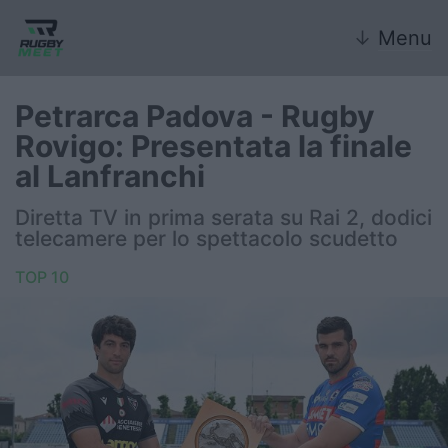
↓
Menu
Petrarca Padova - Rugby
Rovigo: Presentata la finale
Nazionale
al Lanfranchi
Nazionali giovanili
Diretta TV in prima serata su Rai 2, dodici
telecamere per lo spettacolo scudetto
Rugby Sevens
TOP 10
FIR
Internazionale
6 Nazioni
United Rugby Championship