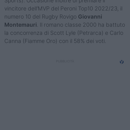
Sports). Occasione inoltre di premiare il
Campionati
vincitore dell’MVP del Peroni Top10 2022/23, il
numero 10 del Rugby Rovigo
Giovanni
Serie A
Montemauri
. Il romano classe 2000 ha battuto
Serie B
la concorrenza di Scott Lyle (Petrarca) e Carlo
Canna (Fiamme Oro) con il 58% dei voti.
Serie C
Femminile
Giovanili
Coppa Italia
Minirugby
Eventi
Top10