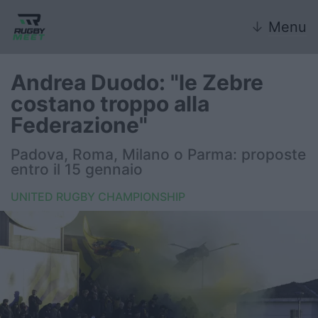
↓
Menu
Andrea Duodo: "le Zebre
costano troppo alla
Nazionale
Federazione"
Nazionali giovanili
Padova, Roma, Milano o Parma: proposte
entro il 15 gennaio
Rugby Sevens
UNITED RUGBY CHAMPIONSHIP
FIR
Internazionale
6 Nazioni
United Rugby Championship