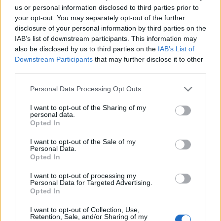
us or personal information disclosed to third parties prior to
your opt-out. You may separately opt-out of the further
"La sostenibilità è il primo requisito.
Oggi le
disclosure of your personal information by third parties on the
Zebre costano troppo alla federazione
-
IAB’s list of downstream participants. This information may
ammette il presidente
Duodo
- e, sia
also be disclosed by us to third parties on the
IAB’s List of
Downstream Participants
that may further disclose it to other
sportivamente che commercialmente,
third parties.
producono poco, drenando risorse che
potremmo investire sul movimento e sul rugby
Personal Data Processing Opt Outs
di base.
Non ce lo possiamo permettere,
I want to opt-out of the Sharing of my
personal data.
molto semplicemente
. Padova, Roma, Milano,
Opted In
la stessa Parma: non so dire oggi dove
I want to opt-out of the Sale of my
giocheranno le
Zebre
nella prossima stagione,
Personal Data.
o come si chiameranno. Ma una cosa la
Opted In
garantisco: dal 2025-26 la franchigia dovrà
I want to opt-out of processing my
Personal Data for Targeted Advertising.
essere solida e sostenibile, anche se gli effetti
Opted In
concreti sul bilancio federale li avremo solo dal
I want to opt-out of Collection, Use,
2026". Le candidature sono aperte, il tempo
Retention, Sale, and/or Sharing of my