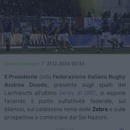
Top14
Premiership
Champions Cup
Challenge Cup
World Rugby
Daniele Goegan
31.12.2024 00:33
/
Rugby World Cup
Il Presidente
della
Federazione
Italiana
Rugby
Super Rugby
Andrea Duodo
, presente sugli spalti del
Lanfranchi all'ultimo
derby di URC
, si espone
Rugby in TV
facendo il punto sull’attività federale, sul
bilancio, sul caldissimo tema delle
Zebre
e sulle
Mercato
prospettive a cominciare dal Sei Nazioni.
Serie A Elite