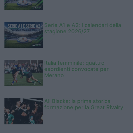
Serie A1 e A2: I calendari della
stagione 2026/27
Italia femminile: quattro
esordienti convocate per
Merano
All Blacks: la prima storica
formazione per la Great Rivalry