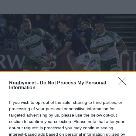
Rugbymeet -
Do Not Process My Personal
Information
If you wish to opt-out of the sale, sharing to third parties, or
processing of your personal or sensitive information for
Foto Monica Dallavalle
targeted advertising by us, please use the below opt-out
Le Zebre costano troppo
section to confirm your selection. Please note that after your
opt-out request is processed you may continue seeing
alla Federazione
interest-based ads based on personal information utilized by