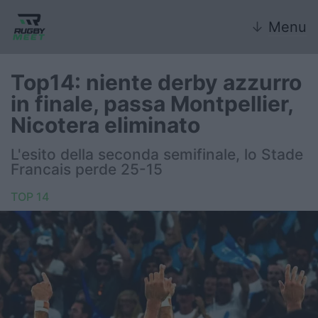
↓
Menu
Top14: niente derby azzurro
in finale, passa Montpellier,
Nazionale
Nicotera eliminato
Nazionali giovanili
L'esito della seconda semifinale, lo Stade
Francais perde 25-15
Rugby Sevens
TOP 14
FIR
Internazionale
6 Nazioni
United Rugby Championship