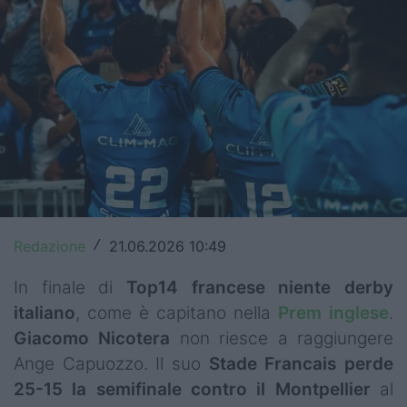
Top14
Premiership
Champions Cup
Challenge Cup
World Rugby
Rugby World Cup
Redazione
21.06.2026 10:49
/
Super Rugby
In finale di
Top14 francese niente
derby
Rugby in TV
italiano
, come è capitano nella
Prem inglese
.
Giacomo Nicotera
non riesce a raggiungere
Mercato
Ange Capuozzo. Il suo
Stade Francais perde
Serie A Elite
25-15 la semifinale contro il Montpellier
al