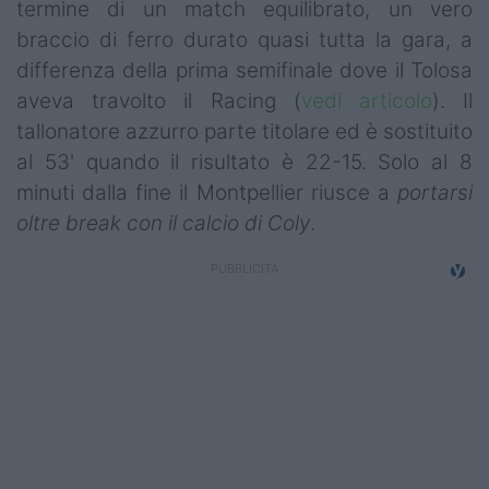
termine di un match equilibrato, un vero
Campionati
braccio di ferro durato quasi tutta la gara, a
Serie A
differenza della prima semifinale dove il Tolosa
aveva travolto il Racing (
vedi articolo
). Il
Serie B
tallonatore azzurro parte titolare ed è sostituito
al 53' quando il risultato è 22-15. Solo al 8
Serie C
minuti dalla fine il Montpellier riusce a
portarsi
Femminile
oltre break con il calcio di Coly
.
Giovanili
Coppa Italia
Minirugby
Eventi
Top10