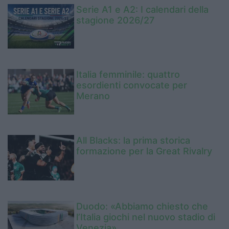
Serie A1 e A2: I calendari della
stagione 2026/27
Italia femminile: quattro
esordienti convocate per
Merano
All Blacks: la prima storica
formazione per la Great Rivalry
Duodo: «Abbiamo chiesto che
l’Italia giochi nel nuovo stadio di
Venezia»