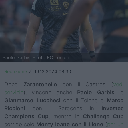
Top14
Premiership
Champions Cup
Challenge Cup
Paolo Garbisi - foto RC Toulon
World Rugby
Rugby World Cup
Redazione
16.12.2024 08:30
/
Super Rugby
Dopo
Zarantonello
con il Castres (
vedi
servizio
), vincono anche
Paolo Garbisi
e
Rugby in TV
Gianmarco
Lucchesi
con il Tolone e
Marco
Riccioni
con i Saracens in
Investec
Mercato
Champions
Cup
, mentre in
Challenge Cup
Serie A Elite
sorride solo
Monty Ioane con il Lione
(
per un