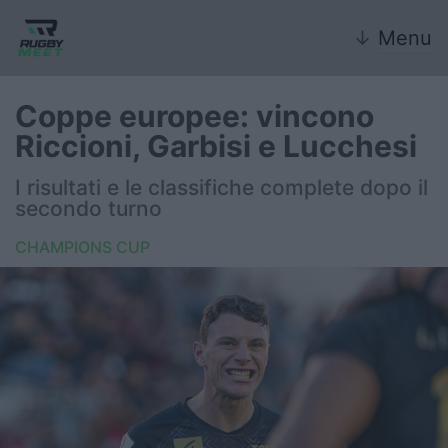
↓
Menu
Coppe europee: vincono
Riccioni, Garbisi e Lucchesi
Nazionale
I risultati e le classifiche complete dopo il
secondo turno
Nazionali giovanili
CHAMPIONS CUP
Rugby Sevens
FIR
Internazionale
6 Nazioni
United Rugby Championship