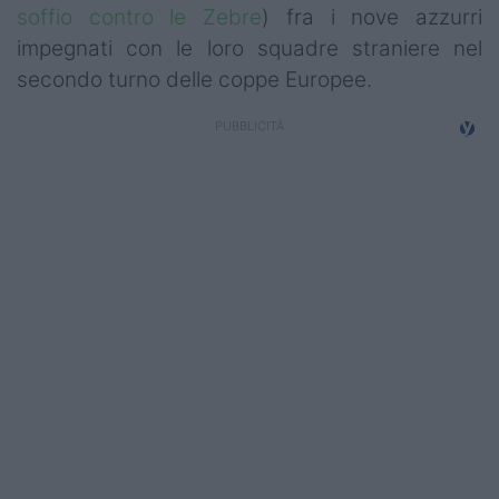
soffio contro le Zebre
) fra i nove azzurri
Campionati
impegnati con le loro squadre straniere nel
Serie A
secondo turno delle coppe Europee.
Serie B
Serie C
Femminile
Giovanili
Coppa Italia
Minirugby
Eventi
Top10