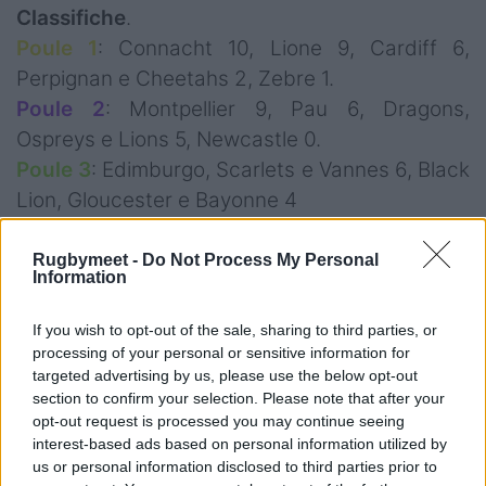
Classifiche
.
Poule 1
: Connacht 10, Lione 9, Cardiff 6,
Perpignan e Cheetahs 2, Zebre 1.
Poule 2
: Montpellier 9, Pau 6, Dragons,
Ospreys e Lions 5, Newcastle 0.
Poule 3
: Edimburgo, Scarlets e Vannes 6, Black
Lion, Gloucester e Bayonne 4
Rugbymeet -
Do Not Process My Personal
Information
If you wish to opt-out of the sale, sharing to third parties, or
processing of your personal or sensitive information for
targeted advertising by us, please use the below opt-out
section to confirm your selection. Please note that after your
opt-out request is processed you may continue seeing
interest-based ads based on personal information utilized by
us or personal information disclosed to third parties prior to