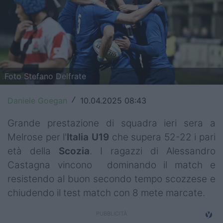
Top14
Premiership
Champions Cup
Foto Stefano Delfrate
Challenge Cup
World Rugby
Daniele Goegan
10.04.2025 08:43
/
Rugby World Cup
Grande prestazione di squadra ieri sera a
Melrose per l'
Italia U19
che supera 52-22 i pari
Super Rugby
età della
Scozia
. I ragazzi di Alessandro
Castagna vincono dominando il match e
Rugby in TV
resistendo al buon secondo tempo scozzese e
Mercato
chiudendo il test match con 8 mete marcate.
Serie A Elite