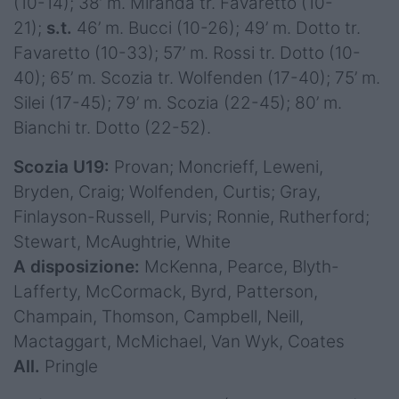
(10-14); 38’ m. Miranda tr. Favaretto (10-
21);
s.t.
46’ m. Bucci (10-26); 49’ m. Dotto tr.
Favaretto (10-33); 57’ m. Rossi tr. Dotto (10-
40); 65’ m. Scozia tr. Wolfenden (17-40); 75’ m.
Silei (17-45); 79’ m. Scozia (22-45); 80’ m.
Bianchi tr. Dotto (22-52).
Scozia U19:
Provan; Moncrieff, Leweni,
Bryden, Craig; Wolfenden, Curtis; Gray,
Finlayson-Russell, Purvis; Ronnie, Rutherford;
Stewart, McAughtrie, White
A disposizione:
McKenna, Pearce, Blyth-
Lafferty, McCormack, Byrd, Patterson,
Champain, Thomson, Campbell, Neill,
Mactaggart, McMichael, Van Wyk, Coates
All.
Pringle