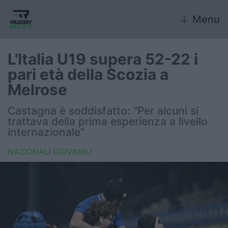
↓
Menu
L'Italia U19 supera 52-22 i
pari età della Scozia a
Nazionale
Melrose
Nazionali giovanili
Castagna è soddisfatto: "Per alcuni si
trattava della prima esperienza a livello
Rugby Sevens
internazionale"
NAZIONALI GIOVANILI
FIR
Internazionale
6 Nazioni
United Rugby Championship