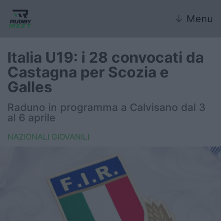
↓
Menu
Italia U19: i 28 convocati da
Castagna per Scozia e
Nazionale
Galles
Nazionali giovanili
Raduno in programma a Calvisano dal 3
al 6 aprile
Rugby Sevens
NAZIONALI GIOVANILI
FIR
Internazionale
6 Nazioni
United Rugby Championship