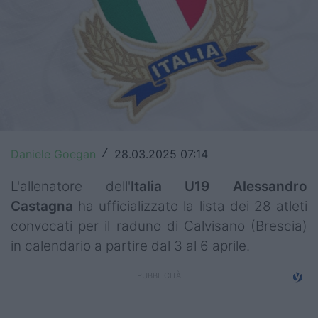
Top14
Premiership
Champions Cup
Challenge Cup
World Rugby
Daniele Goegan
28.03.2025 07:14
/
Rugby World Cup
L'allenatore dell'
Italia U19
Alessandro
Castagna
ha ufficializzato la lista dei 28 atleti
Super Rugby
convocati per il raduno di Calvisano (Brescia)
Rugby in TV
in calendario a partire dal 3 al 6 aprile.
Mercato
Serie A Elite