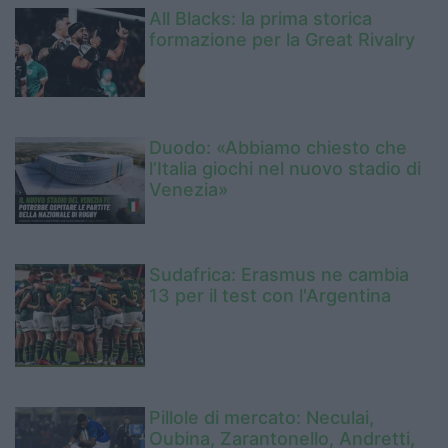
All Blacks: la prima storica
formazione per la Great Rivalry
Duodo: «Abbiamo chiesto che
l’Italia giochi nel nuovo stadio di
Venezia»
Sudafrica: Erasmus ne cambia
13 per il test con l'Argentina
Pillole di mercato: Neculai,
Oubina, Zarantonello, Andretti,