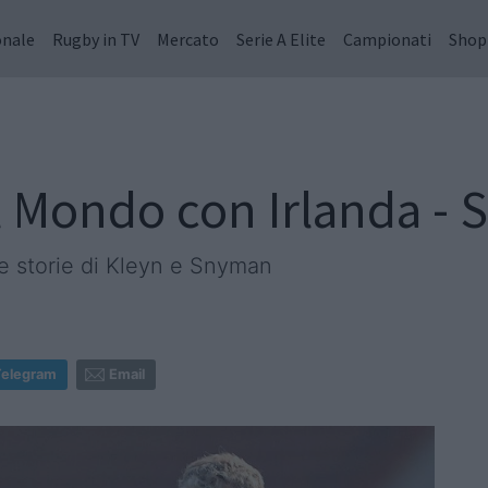
onale
Rugby in TV
Mercato
Serie A Elite
Campionati
Shop
l Mondo con Irlanda - 
le storie di Kleyn e Snyman
Telegram
Email