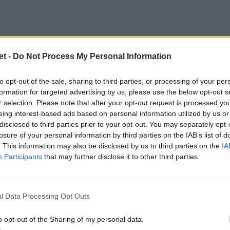
t -
Do Not Process My Personal Information
ell'Urc comunicano infatti con orgoglio:
to opt-out of the sale, sharing to third parties, or processing of your per
sta gara sono ambasciatori del nostro
formation for targeted advertising by us, please use the below opt-out s
a, Leinster come selezione dominante, e 12
r selection. Please note that after your opt-out request is processed y
eing interest-based ads based on personal information utilized by us or
nte ai Dhl Stormers (Kitshoff, Libbok,
disclosed to third parties prior to your opt-out. You may separately opt-
ato e formato a Città del capo. Gli altri 11
losure of your personal information by third parties on the IAB’s list of
. This information may also be disclosed by us to third parties on the
IA
miership e Japan League».
Participants
that may further disclose it to other third parties.
a poi le storie dei seconda linea degli
yman
, che militano nel Munster e legano a
l Data Processing Opt Outs
udafrica, nazionali numero uno e due del
ali alla conquista della Coppa del mondo,
o opt-out of the Sharing of my personal data.