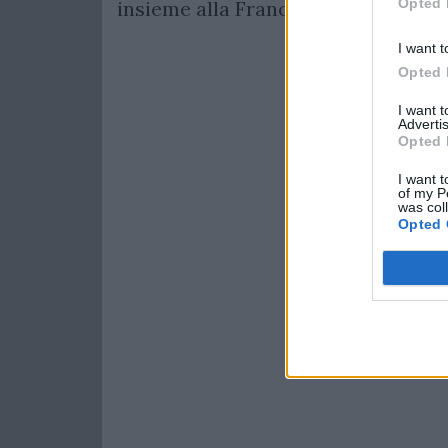
Opted 
insieme alla Francia.
I want t
Opted 
I want 
Advertis
Opted 
I want t
of my P
was col
Opted 